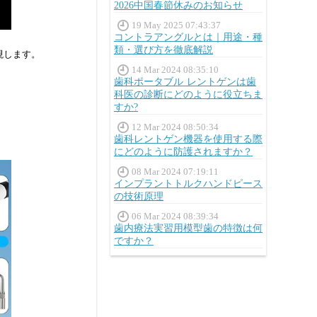
2026中国春節休みのお知らせ
19 May 2025 07:43:37
コントラアングルとは｜用途・種
類・選び方を徹底解説
現します。
14 Mar 2024 08:35:10
歯科ポータブル レントゲンは歯
科医の診断にどのように役立ちま
すか?
12 Mar 2024 08:50:34
歯科レントゲン機器を使用する際
にどのように防護されますか？
08 Mar 2024 07:19:11
インプラントトルクハンドピース
の技術原理
06 Mar 2024 08:39:34
歯内療法実習用模型歯の特徴は何
ですか？