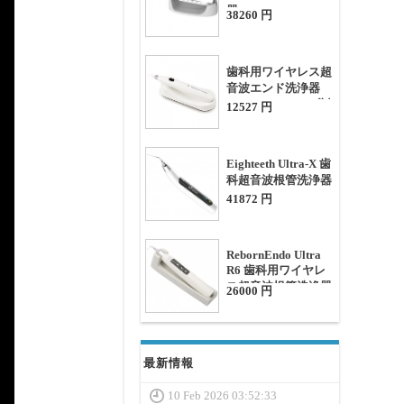
器
38260 円
歯科用ワイヤレス超
音波エンド洗浄器
（オートクレーブ対
12527 円
応チップ20個付き）
Eighteeth Ultra-X 歯
科超音波根管洗浄器
41872 円
RebornEndo Ultra
R6 歯科用ワイヤレ
ス超音波根管洗浄器
26000 円
最新情報
10 Feb 2026 03:52:33