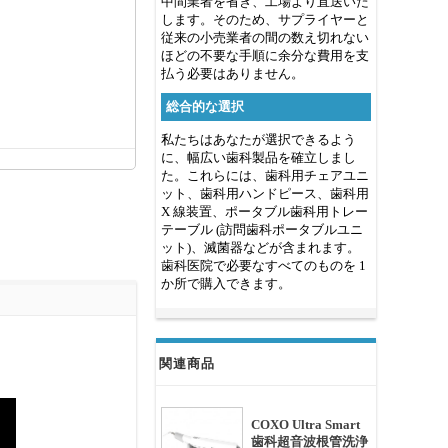
中間業者を省き、工場より直送いた
します。そのため、サプライヤーと
従来の小売業者の間の数え切れない
ほどの不要な手順に余分な費用を支
払う必要はありません。
総合的な選択
私たちはあなたが選択できるよう
に、幅広い歯科製品を確立しまし
た。これらには、歯科用チェアユニ
ット、歯科用ハンドピース、歯科用
X 線装置、ポータブル歯科用トレー
テーブル (訪問歯科ポータブルユニ
ット)、滅菌器などが含まれます。
歯科医院で必要なすべてのものを 1
か所で購入できます。
関連商品
COXO Ultra Smart
歯科超音波根管洗浄