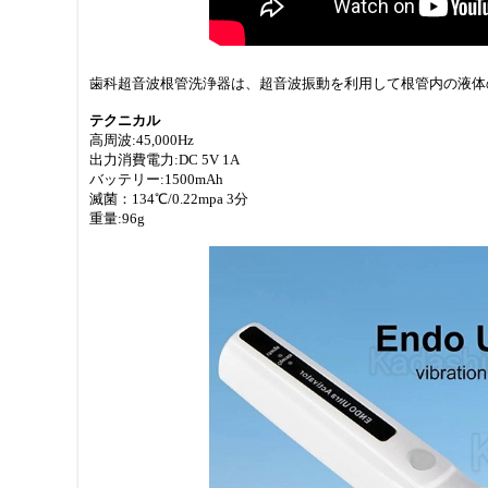
歯科超音波根管洗浄器は、超音波振動を利用して根管内の液体
テクニカル
高周波:45,000Hz
出力消費電力:DC 5V 1A
バッテリー:1500mAh
滅菌：134℃/0.22mpa 3分
重量:96g