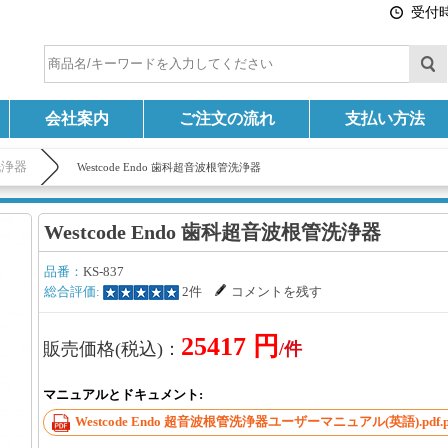
受付時間
会社案内
ご注文の流れ
支払い方法
洗浄器
Westcode Endo 歯科超音波根管洗浄器
Westcode Endo 歯科超音波根管洗浄器
品番：
KS-837
総合評価:
2件
コメントを残す
25417 円
販売価格(税込)：
/件
マニュアルとドキュメント:
Westcode Endo 超音波根管洗浄器ユーザーマニュアル(英語).pdf.p