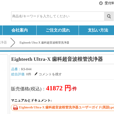
受付時間
会社案内
ご注文の流れ
支払い方法
洗浄器
Eighteeth Ultra-X 歯科超音波根管洗浄器
Eighteeth Ultra-X 歯科超音波根管洗浄器
品番：
KS-844
総合評価:
0件
コメントを残す
41872 円
販売価格(税込)：
/件
マニュアルとドキュメント:
Eighteeth Ultra-X 歯科超音波根管洗浄器ユーザーガイド(英語).pd