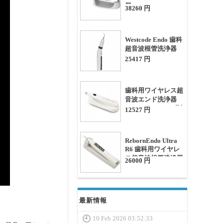
器
38260 円
Westcode Endo 歯科
超音波根管洗浄器
25417 円
歯科用ワイヤレス超
音波エンド洗浄器
（オートクレーブ対
12527 円
応チップ20個付き）
RebornEndo Ultra
R6 歯科用ワイヤレ
ス超音波根管洗浄器
26000 円
最新情報
10 Feb 2026 03:52:33