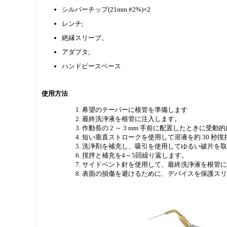
シルバーチップ(21mm #2%)×2
レンチ;
絶縁スリーブ。
アダプタ;
ハンドピースベース
使用方法
希望のテーパーに根管を準備します
最終洗浄液を根管に注入します。
作動長の 2 ～ 3 mm 手前に配置したときに
短い垂直ストロークを使用して溶液を約 30 秒
洗浄剤を補充し、吸引を使用してゆるい破片を取
撹拌と補充を4～5回繰り返します。
サイドベント針を使用して、最終洗浄液を根管に
表面の損傷を避けるために、デバイスを保護スリ