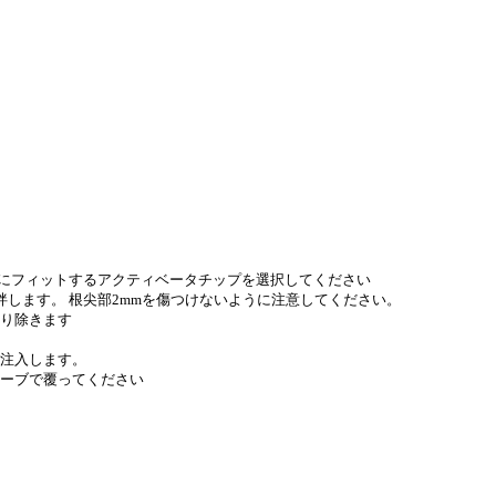
受動的にフィットするアクティベータチップを選択してください
撹拌します。 根尖部2mmを傷つけないように注意してください。
り除きます
注入します。
ーブで覆ってください