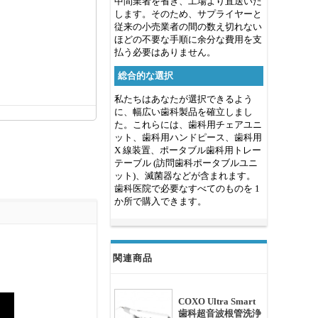
中間業者を省き、工場より直送いた
します。そのため、サプライヤーと
従来の小売業者の間の数え切れない
ほどの不要な手順に余分な費用を支
払う必要はありません。
総合的な選択
私たちはあなたが選択できるよう
に、幅広い歯科製品を確立しまし
た。これらには、歯科用チェアユニ
ット、歯科用ハンドピース、歯科用
X 線装置、ポータブル歯科用トレー
テーブル (訪問歯科ポータブルユニ
ット)、滅菌器などが含まれます。
歯科医院で必要なすべてのものを 1
か所で購入できます。
関連商品
COXO Ultra Smart
歯科超音波根管洗浄