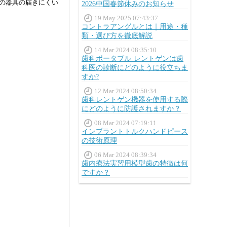
ムの器具の届きにくい
2026中国春節休みのお知らせ
19 May 2025 07:43:37
コントラアングルとは｜用途・種
類・選び方を徹底解説
14 Mar 2024 08:35:10
歯科ポータブル レントゲンは歯
科医の診断にどのように役立ちま
すか?
12 Mar 2024 08:50:34
歯科レントゲン機器を使用する際
にどのように防護されますか？
08 Mar 2024 07:19:11
インプラントトルクハンドピース
の技術原理
06 Mar 2024 08:39:34
歯内療法実習用模型歯の特徴は何
ですか？