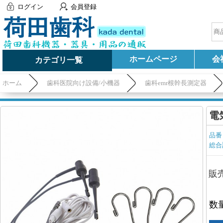
ログイン
会員登録
ホームページ
会
カテゴリ一覧
ホーム
歯科医院向け設備/小機器
歯科emr根幹長測定器
電
品番
総合
販
数