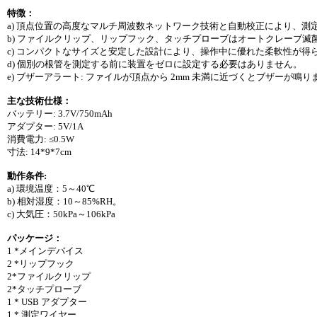
特徴：
a) 頂点位置の高度なマルチ周波数ネットワーク技術と自動校正により、測
b) ファイルクリップ、リップフック、タッチプローブはオートクレーブ滅
c) コンパクトなサイズと安定した設計により、操作中に優れた柔軟性が得
d) 個別の根管を測定する前に装置をゼロに設定する必要はありません。
e) ブザーアラート: ファイルが頂点から 2mm 未満に近づくとブザーが鳴り
主な技術仕様：
バッテリー: 3.7V/750mAh
アダプター: 5V/1A
消費電力: ≤0.5W
寸法: 14*9*7cm
動作条件:
a) 環境温度：5～40℃
b) 相対湿度：10～85%RH。
c) 大気圧：50kPa～106kPa
パッケージ：
1 *メインデバイス
2 *リップフック
2*ファイルクリップ
2*タッチプローブ
1 * USB アダプター
1 * 測定ワイヤー