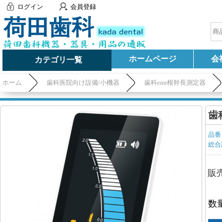
ログイン
会員登録
ホームページ
会
カテゴリ一覧
ホーム
歯科医院向け設備/小機器
歯科emr根幹長測定器
歯
品番
総合
販
数