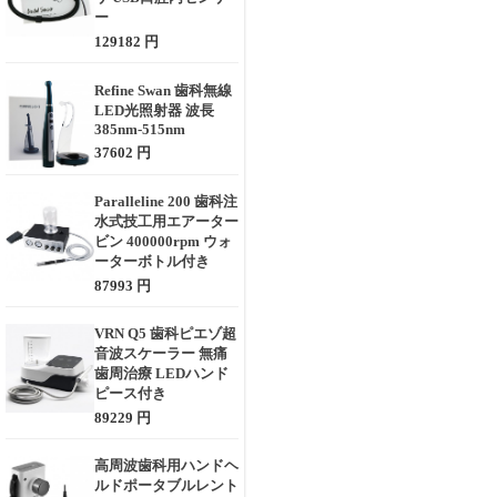
ー
129182 円
Refine Swan 歯科無線
LED光照射器 波長
385nm-515nm
37602 円
Paralleline 200 歯科注
水式技工用エアーター
ビン 400000rpm ウォ
ーターボトル付き
87993 円
VRN Q5 歯科ピエゾ超
音波スケーラー 無痛
歯周治療 LEDハンド
ピース付き
89229 円
高周波歯科用ハンドヘ
ルドポータブルレント