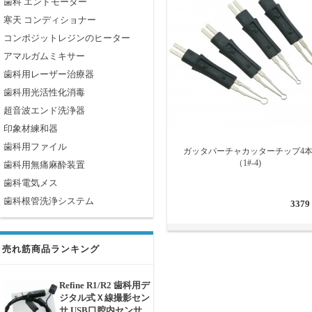
歯科 エンドモーター
寒天 コンディショナー
コンポジットレジンのヒーター
アマルガムミキサー
歯科用レーザー治療器
歯科用光活性化消毒
超音波エンド洗浄器
印象材練和器
歯科用ファイル
ガッタパーチャカッターチップ4
（1#-4)
歯科用無痛麻酔装置
歯科電気メス
歯科根管洗浄システム
3379
売れ筋商品ランキング
Refine R1/R2 歯科用デ
ジタル式Ｘ線撮影セン
サ USB口腔内センサ