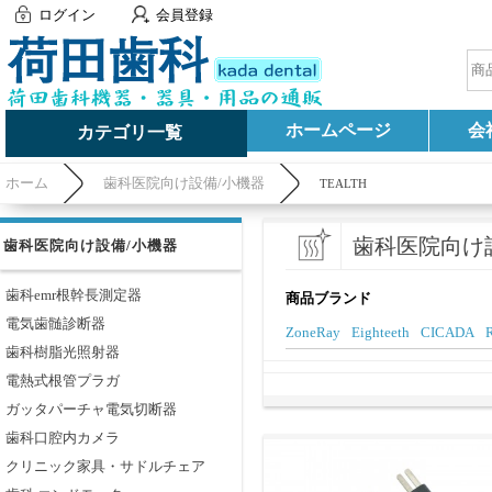
ログイン
会員登録
ホームページ
会
カテゴリ一覧
ホーム
歯科医院向け設備/小機器
TEALTH
歯科医院向け
歯科医院向け設備/小機器
歯科emr根幹長測定器
商品ブランド
電気歯髄診断器
ZoneRay
Eighteeth
CICADA
R
歯科樹脂光照射器
電熱式根管プラガ
ガッタパーチャ電気切断器
歯科口腔内カメラ
クリニック家具・サドルチェア