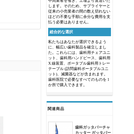
中間業者を省き、工場より直送いた
します。そのため、サプライヤーと
従来の小売業者の間の数え切れない
ほどの不要な手順に余分な費用を支
払う必要はありません。
総合的な選択
私たちはあなたが選択できるよう
に、幅広い歯科製品を確立しまし
た。これらには、歯科用チェアユニ
ット、歯科用ハンドピース、歯科用
X 線装置、ポータブル歯科用トレー
テーブル (訪問歯科ポータブルユニ
ット)、滅菌器などが含まれます。
歯科医院で必要なすべてのものを 1
か所で購入できます。
関連商品
歯科ガッタパーチャ
カッター ガッタパー