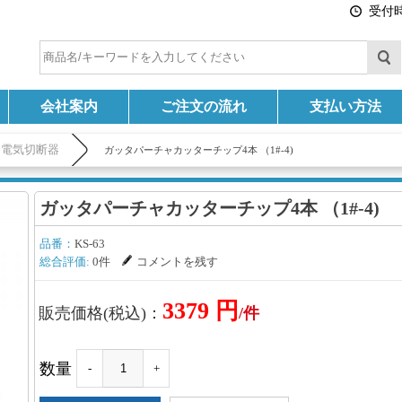
受付時間
会社案内
ご注文の流れ
支払い方法
ャ電気切断器
ガッタパーチャカッターチップ4本 （1#-4)
ガッタパーチャカッターチップ4本 （1#-4)
品番：
KS-63
総合評価:
0件
コメントを残す
3379 円
販売価格(税込)：
/件
数量
-
+