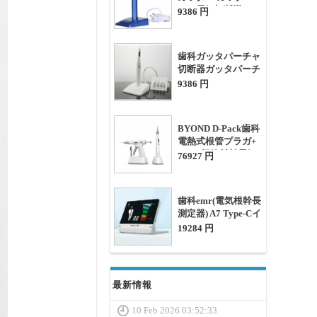
チャ電気切断機
9386 円
歯科ガッタパーチャ
切断器ガッタパーチ
ャカッター
9386 円
BYOND D-Pack歯科
電熱式根管プラガ+
D-Fill根管材料電気
76927 円
加熱注入器
歯科emr(電気根幹長
測定器) A7 Type-Cイ
ンターフェース
19284 円
最新情報
10 Feb 2026 03:52:33