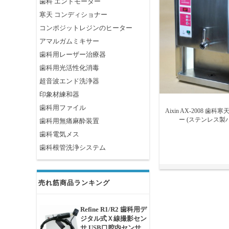
歯科 エンドモーター
寒天 コンディショナー
コンポジットレジンのヒーター
アマルガムミキサー
歯科用レーザー治療器
歯科用光活性化消毒
超音波エンド洗浄器
印象材練和器
歯科用ファイル
Aixin AX-2008 
ー (ステンレス製
歯科用無痛麻酔装置
歯科電気メス
歯科根管洗浄システム
売れ筋商品ランキング
Refine R1/R2 歯科用デ
ジタル式Ｘ線撮影セン
サ USB口腔内センサ