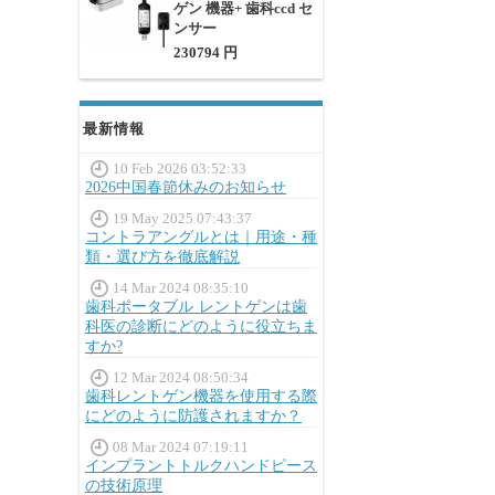
ゲン 機器+ 歯科ccd セ
ンサー
230794 円
最新情報
10 Feb 2026 03:52:33
2026中国春節休みのお知らせ
19 May 2025 07:43:37
コントラアングルとは｜用途・種
類・選び方を徹底解説
14 Mar 2024 08:35:10
歯科ポータブル レントゲンは歯
科医の診断にどのように役立ちま
すか?
12 Mar 2024 08:50:34
歯科レントゲン機器を使用する際
にどのように防護されますか？
08 Mar 2024 07:19:11
インプラントトルクハンドピース
の技術原理