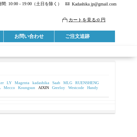
: 10:00 - 19:00（土日を除く）
Kadashika.jp@gmail.com
カートを見る:0 円
お問い合わせ
ご注文追跡
er
LY
Magenta
kadashika
Saab
MLG
RUENSHENG
A
Mecco
Koungsun
AIXIN
Greeloy
Westcode
Handy