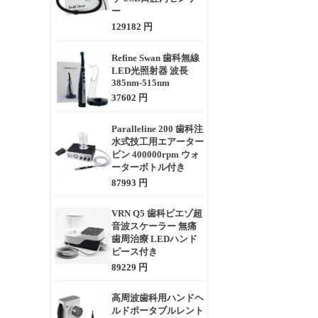
ー
129182 円
Refine Swan 歯科無線
LED光照射器 波長
385nm-515nm
37602 円
Paralleline 200 歯科注
水式技工用エアーター
ビン 400000rpm ウォ
ーターボトル付き
87993 円
VRN Q5 歯科ピエゾ超
音波スケーラー 無痛
歯周治療 LEDハンド
ピース付き
89229 円
高周波歯科用ハンドヘ
ルドポータブルレント