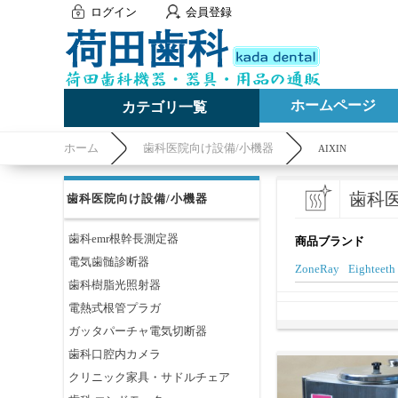
ログイン
会員登録
ホームページ
カテゴリ一覧
ホーム
歯科医院向け設備/小機器
AIXIN
歯科
歯科医院向け設備/小機器
歯科emr根幹長測定器
商品ブランド
電気歯髄診断器
ZoneRay
Eighteeth
歯科樹脂光照射器
電熱式根管プラガ
ガッタパーチャ電気切断器
歯科口腔内カメラ
クリニック家具・サドルチェア