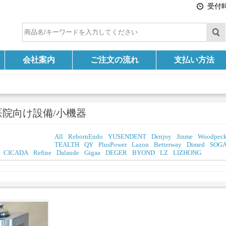
受付時間
会社案内
ご注文の流れ
支払い方法
医院向け設備/小機器
All
RebornEndo
YUSENDENT
Denjoy
Jinme
Woodpeck
TEALTH
QY
PlusPower
Lazon
Betterway
Dimed
SOG
CICADA
Refine
Dalaude
Gigaa
DEGER
BYOND
LZ
LIZHONG