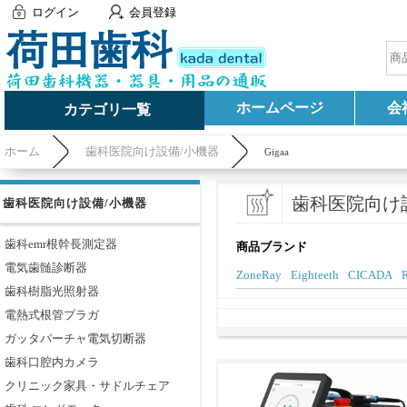
ログイン
会員登録
ホームページ
会
カテゴリ一覧
ホーム
歯科医院向け設備/小機器
Gigaa
歯科医院向け
歯科医院向け設備/小機器
歯科emr根幹長測定器
商品ブランド
電気歯髄診断器
ZoneRay
Eighteeth
CICADA
R
歯科樹脂光照射器
電熱式根管プラガ
ガッタパーチャ電気切断器
歯科口腔内カメラ
クリニック家具・サドルチェア