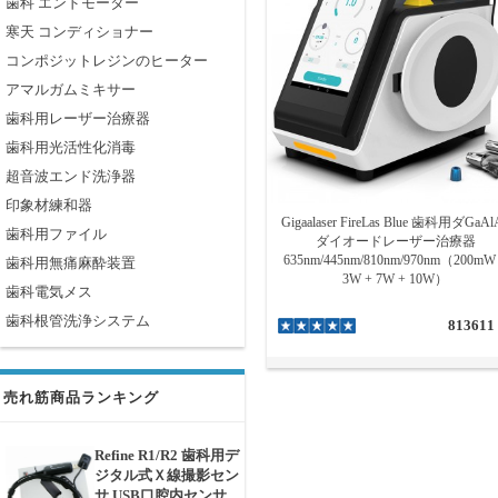
歯科 エンドモーター
寒天 コンディショナー
コンポジットレジンのヒーター
アマルガムミキサー
歯科用レーザー治療器
歯科用光活性化消毒
超音波エンド洗浄器
印象材練和器
Gigaalaser FireLas Blue 歯科用ダGaAl
歯科用ファイル
ダイオードレーザー治療器
635nm/445nm/810nm/970nm（200mW
歯科用無痛麻酔装置
3W + 7W + 10W）
歯科電気メス
歯科根管洗浄システム
813611
売れ筋商品ランキング
Refine R1/R2 歯科用デ
ジタル式Ｘ線撮影セン
サ USB口腔内センサ