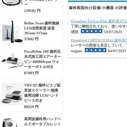
ー
歯科医院向け設備/小機器 の評価 
129182 円
Gigaalaser FireLas Blue 歯
Refine Swan 歯科無線
丁寧に梱包されており、使いやす
LED光照射器 波長
増田
10/07/2025
385nm-515nm
37602 円
Gigaalaser CHEESE II Mini
レーザーの照射も安定していて、
tsugaru
04/07/2025
Paralleline 200 歯科注
水式技工用エアーター
ビン 400000rpm ウォ
ーターボトル付き
87993 円
VRN Q5 歯科ピエゾ超
音波スケーラー 無痛
歯周治療 LEDハンド
ピース付き
89229 円
高周波歯科用ハンドヘ
ルドポータブルレント