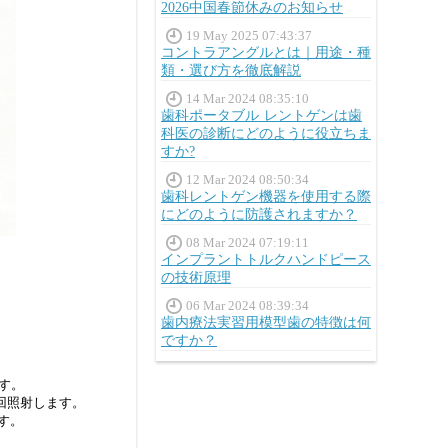
2026中国春節休みのお知らせ
19 May 2025 07:43:37
コントラアングルとは｜用途・種
類・選び方を徹底解説
14 Mar 2024 08:35:10
歯科ポータブル レントゲンは歯
科医の診断にどのように役立ちま
すか?
12 Mar 2024 08:50:34
歯科レントゲン機器を使用する際
にどのように防護されますか？
08 Mar 2024 07:19:11
インプラントトルクハンドピース
の技術原理
06 Mar 2024 08:39:34
歯内療法実習用模型歯の特徴は何
ですか？
ます。
0回照射します。
ます。