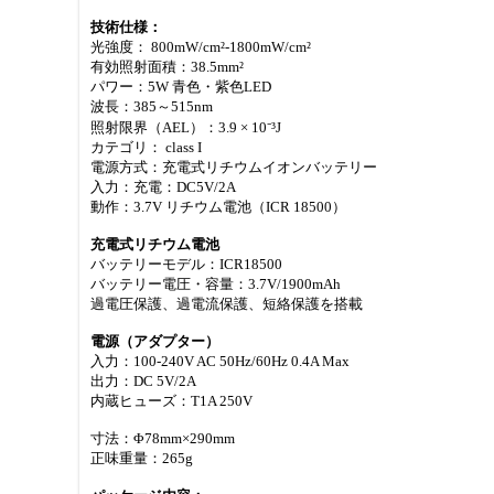
技術仕様：
光強度： 800mW/cm²-1800mW/cm²
有効照射面積：38.5mm²
パワー：5W 青色・紫色LED
波長：385～515nm
照射限界（AEL）：3.9 × 10⁻³J
カテゴリ： class I
電源方式：充電式リチウムイオンバッテリー
入力：充電：DC5V/2A
動作：3.7V リチウム電池（ICR 18500）
充電式リチウム電池
バッテリーモデル：ICR18500
バッテリー電圧・容量：3.7V/1900mAh
過電圧保護、過電流保護、短絡保護を搭載
電源（アダプター）
入力：100-240V AC 50Hz/60Hz 0.4A Max
出力：DC 5V/2A
内蔵ヒューズ：T1A 250V
寸法：Φ78mm×290mm
正味重量：265g