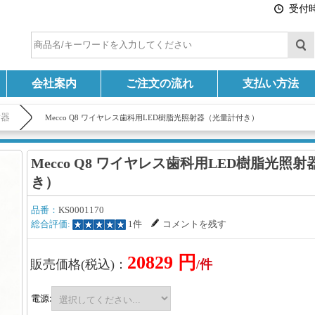
受付時間
会社案内
ご注文の流れ
支払い方法
射器
Mecco Q8 ワイヤレス歯科用LED樹脂光照射器（光量計付き）
Mecco Q8 ワイヤレス歯科用LED樹脂光照
き）
品番：
KS0001170
総合評価:
1件
コメントを残す
20829 円
販売価格(税込)：
/件
電源: