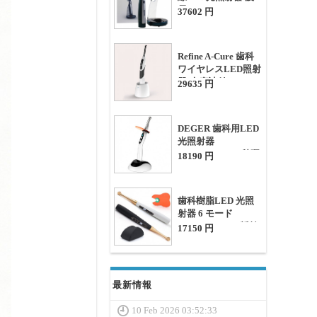
長385nm-515nm
37602 円
Refine A-Cure 歯科
ワイヤレスLED照射
器(光度計付き)
29635 円
DEGER 歯科用LED
光照射器
2300mw/cm2 (1秒硬
18190 円
化)
歯科樹脂LED 光照
射器 6 モード
1800MW/CM2 齲蝕
17150 円
検出器付き
最新情報
10 Feb 2026 03:52:33