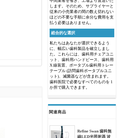
中間業者を省き、工場より直送いた
します。そのため、サプライヤーと
従来の小売業者の間の数え切れない
ほどの不要な手順に余分な費用を支
払う必要はありません。
総合的な選択
私たちはあなたが選択できるよう
に、幅広い歯科製品を確立しまし
た。これらには、歯科用チェアユニ
ット、歯科用ハンドピース、歯科用
X 線装置、ポータブル歯科用トレー
テーブル (訪問歯科ポータブルユニ
ット)、滅菌器などが含まれます。
歯科医院で必要なすべてのものを 1
か所で購入できます。
関連商品
Refine Swan 歯科無
線LED光照射器 波