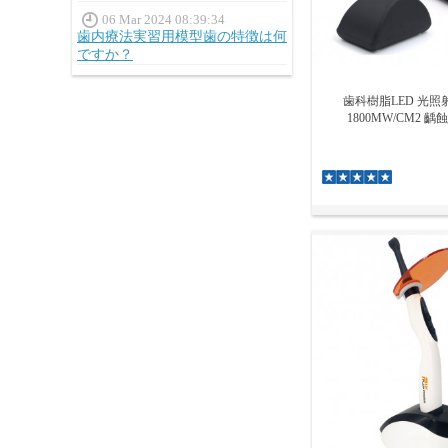
06 Mar 2024 08:39:34
歯内療法実習用模型歯の特徴は何
ですか？
歯科樹脂LED 光照射
1800MW/CM2 