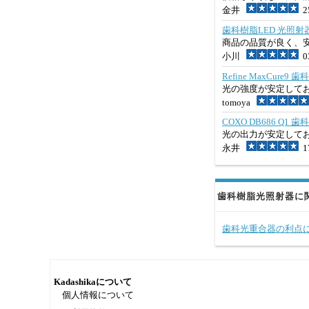
金井
25
歯科樹脂LED 光照射器
商品の品質が良く、
小川
03
Refine MaxCure
光の強度が安定して
tomoya
COXO DB686 Q1 
光の出力が安定して
永井
17
歯科樹脂光照射器に
歯科光重合器の利点
Kadashikaについて
個人情報について