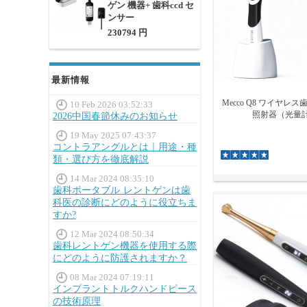
ゲン 機器+ 歯科ccd セ
ンサー
230794 円
最新情報
Mecco Q8 ワイヤレ
10 Feb 2026 03:52:33
照射器（光量
2026中国春節休みのお知らせ
19 May 2025 07:43:37
コントラアングルとは｜用途・種
類・選び方を徹底解説
14 Mar 2024 08:35:10
歯科ポータブル レントゲンは歯
科医の診断にどのように役立ちま
すか?
12 Mar 2024 08:50:34
歯科レントゲン機器を使用する際
にどのように防護されますか？
08 Mar 2024 07:19:11
インプラントトルクハンドピース
の技術原理