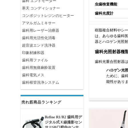
歯科 エンドモーター
虫歯検査機能
寒天 コンディショナー
歯科光度計
コンポジットレジンのヒーター
アマルガムミキサー
樹脂複合材料やシ
歯科用レーザー治療器
は、あらゆる歯科医
歯科用光活性化消毒
器とハロゲン光照
超音波エンド洗浄器
歯科光照射器種
印象材練和器
歯科用ファイル
歯科光重合照射器
歯科用無痛麻酔装置
ハロゲン光
歯科電気メス
ために、歯
能性があり
歯科根管洗浄システム
LED光照射
射器に比べ
ヒントがあり
売れ筋商品ランキング
と虫歯検査
プラズマ光
Refine R1/R2 歯科用デ
プラズマ光照
ジタル式Ｘ線撮影セン
サ USB口腔内センサ
速硬化用に