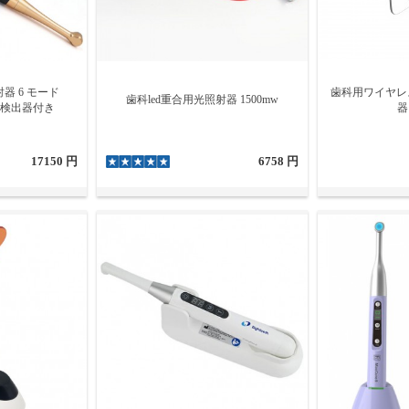
器 6 モード
歯科用ワイヤレ
歯科led重合用光照射器 1500mw
齲蝕検出器付き
器
17150 円
6758 円