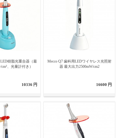
、優先する修復材料と互換性のある波長の光重合用光照射器
を必ず一致させてください。光照射器の波長を選択したら、
き光重合用光照射器は、通常の照射器ライトチップよりも高
射器本体のスタイルです。ピストル グリップとワンドスタイ
選択する必要があります。
歯科用LED樹脂光重合器（最
Mecco Q7 歯科用LEDワイヤレス光照射
w/cm²、光量計付き）
器 最大出力2500mW/cm2
10336 円
16600 円