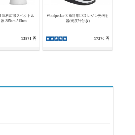
Cure9 歯科広域スペクトル
Woodpecker E 歯科用LED レジン光照射
 385nm-515nm
器(光度計付き)
13871 円
17270 円