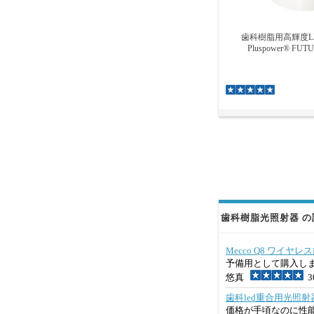
歯科樹脂用高輝度L
Pluspower® FUT
歯科樹脂光照射器 の評
Mecco Q8 ワイ
予備用として購入し
悠真
30
歯科led重合用光照射器 
価格が手頃なのに性