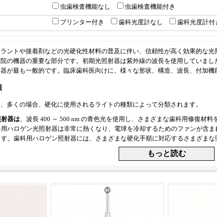
虫歯検査機能なし
虫歯検査機能付き
プリンター付き
歯科光度計なし
歯科光度計付
ーラントや接着剤などの光硬化性材料の普及に伴い、信頼性が高く効果的な光
院の機器の重要な部分です。初期光照射器は紫外線の波長を使用していました
射器が最も一般的です。臨床歯科医向けに、様々な形状、構造、波長、付加機
類
は、多くの場合、硬化に使用されるライトの種類によって分類されます。
照射器は
、波長 400 ～ 500 nm の青色光を使用し、さまざまな歯科用修
科用ハロゲン光照射器は非常に熱くなり、電球を冷却するためのファンが含ま
ます。歯科用ハロゲン照射器には、さまざまな硬化手順に対応するさまざまな
器は
軽量で、歯科用修復材料の硬化効率が高く、歯科手術で最も一般的に使用さ
て静かな操作、コードレス設計、光量アップ、低発熱などのメリットがありま
ます。ほとんどのLED光光重合照射器は、最も一般的な修復材料を硬化でき
器が内蔵されています。
照射器は
プラズマアーク光照射器 (PAC) とも呼ばれます。樹脂および複合
射器には、スロープ、ステップ、漂白モードなど、いくつかの異なるライトモ
設計された別のオプションです。