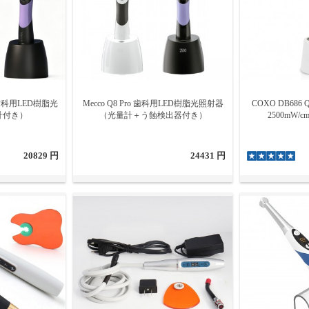
ス歯科用LED樹脂光
Mecco Q8 Pro 歯科用LED樹脂光照射器
COXO DB686
計付き）
（光量計＋う蝕検出器付き）
2500mW/
20829 円
24431 円