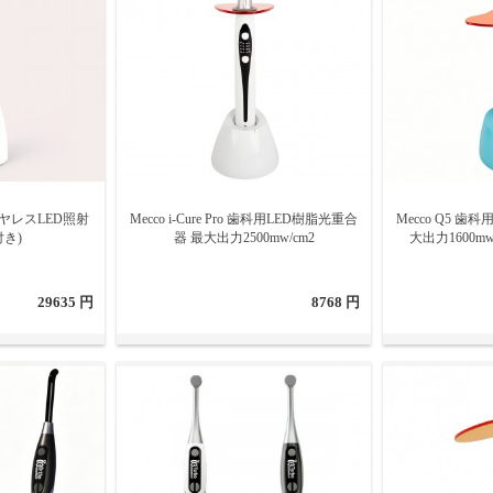
器を選択する際に考慮すべきことは何ですか?
に適用する光照射器を選択する際に考慮すべき多くのオプションがありますが
重点を置く必要があります。修復材料の光開始剤の波長と光重合照射器の波長
ライトチップと光照射器本体のスタイルも考慮する必要があります。レンズ付
性と浸透力が強いですが、価格が高くなります。もう1つの考慮事項は、光照
選択であり、治療中に使用しやすいように、手に快適で扱いやすい光照射器を
科ワイヤレスLED照射
Mecco i-Cure Pro 歯科用LED樹脂光重合
Mecco Q5 
き)
器 最大出力2500mw/cm2
大出力1600m
29635 円
8768 円