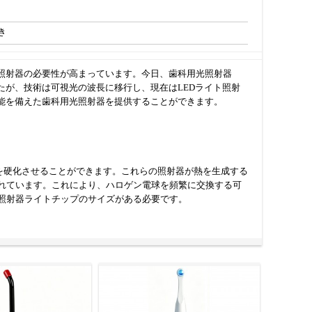
き
照射器の必要性が高まっています。今日、歯科用光照射器
が、技術は可視光の波長に移行し、現在はLEDライト照射
能を備えた歯科用光照射器を提供することができます。
復材料を硬化させることができます。これらの照射器が熱を生成する
れています。これにより、ハロゲン電球を頻繁に交換する可
照射器ライトチップのサイズがある必要です。
れている装置の 1 つです。LED光照射器は、ハロゲン光照
す。さまざまな時間設定、ハンドルスタイル、および硬化の
る波長を使用します。一部のLED光照射器には、歯科光度計
材料の硬化、および歯の漂白に使用されます。ほとんどの歯科用
ードがあります。通常、硬化は 5 秒未満で完了します。 高