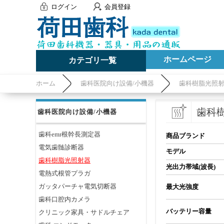
ログイン
会員登録
ホームページ
カテゴリ一覧
ホーム
歯科医院向け設備/小機器
歯科樹脂光照
歯科
歯科医院向け設備/小機器
歯科emr根幹長測定器
商品ブランド
電気歯髄診断器
モデル
歯科樹脂光照射器
光出力帯域(波長)
電熱式根管プラガ
ガッタパーチャ電気切断器
最大光強度
歯科口腔内カメラ
バッテリー容量
クリニック家具・サドルチェア