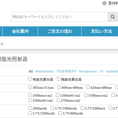
受付時間
会社案内
ご注文の流れ
支払い方法
射器
樹脂光照射器
All
RebornEndo
YUSENDENT
Woodpecker
LY
kadashi
有線光重合器
無線光重合器
385nm-515nm
400nm-490nm
420nm-480nm
1000mw/cm2
1200mW/cm2
1500mw/cm2
1
2500mW/cm2
2700mw/cm2
2600mAh
3.7V/1900mAh
3.7V/2000mA
3.
3.7V/3500mAh
3.7V/800mAh