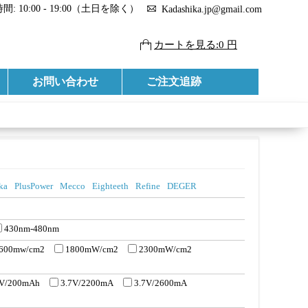
: 10:00 - 19:00（土日を除く）
Kadashika.jp@gmail.com
カートを見る:0 円
お問い合わせ
ご注文追跡
ka
PlusPower
Mecco
Eighteeth
Refine
DEGER
430nm-480nm
600mw/cm2
1800mW/cm2
2300mW/cm2
7V/200mAh
3.7V/2200mA
3.7V/2600mA