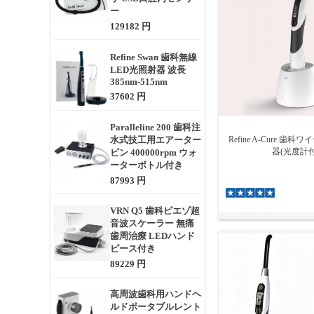
ー
診療用の光重合照射
129182 円
あなたの歯科医院
を見つけることに
Refine Swan 歯科無線
光照射器の照射器
LED光照射器 波長
385nm-515nm
さが低く、光の均一
37602 円
ルが最も一般的な
Paralleline 200 歯科注
水式技工用エアーター
Refine A-Cure 歯
器(光度計付
ビン 400000rpm ウォ
ーターボトル付き
87993 円
VRN Q5 歯科ピエゾ超
音波スケーラー 無痛
歯周治療 LEDハンド
ピース付き
89229 円
高周波歯科用ハンドヘ
ルドポータブルレント