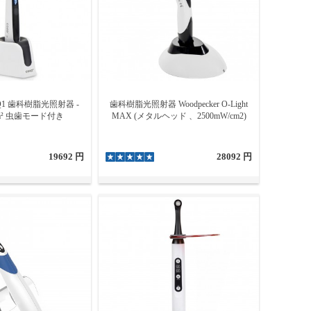
 Q1 歯科樹脂光照射器 -
歯科樹脂光照射器 Woodpecker O-Light
cm² 虫歯モード付き
MAX (メタルヘッド 、2500mW/cm2)
19692 円
28092 円