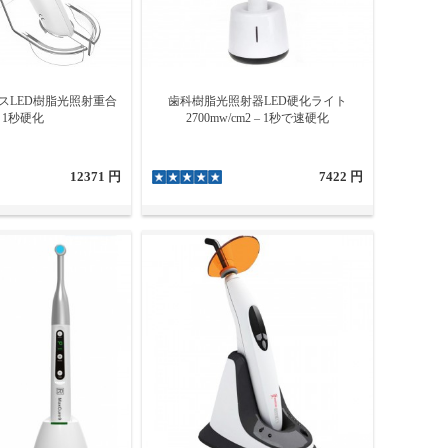
スLED樹脂光照射重合
歯科樹脂光照射器LED硬化ライト
 1秒硬化
2700mw/cm2 – 1秒で速硬化
12371 円
7422 円