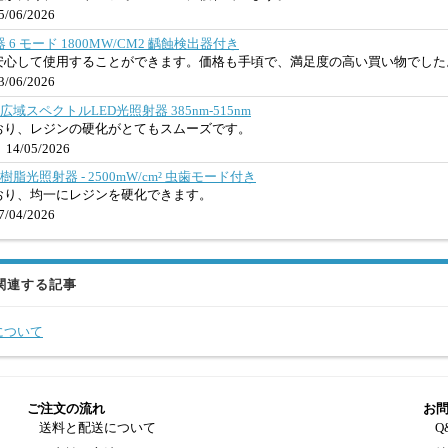
/06/2026
 6 モード 1800MW/CM2 齲蝕検出器付き
安心して使用することができます。価格も手頃で、満足度の高い買い物でした
/06/2026
9 歯科広域スペクトルLED光照射器 385nm-515nm
おり、レジンの硬化がとてもスムーズです。
14/05/2026
歯科樹脂光照射器 - 2500mW/cm² 虫歯モード付き
おり、均一にレジンを硬化できます。
/04/2026
関連する記事
について
ご注文の流れ
お
送料と配送について
Q