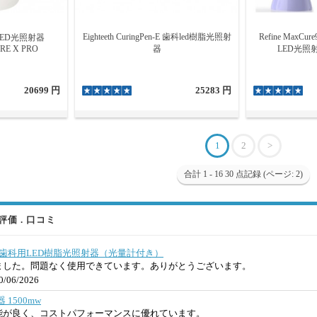
Eighteeth CuringPen-E 歯科led樹脂光照射
Refine Max
ED光照射器
URE X PRO
器
LED光照射器
20699 円
25283 円
1
2
>
合計 1 - 16 30 点記録 (ページ: 2)
価 . 口コミ
ヤレス歯科用LED樹脂光照射器（光量計付き）
ました。問題なく使用できています。ありがとうございます。
/06/2026
1500mw
能が良く、コストパフォーマンスに優れています。