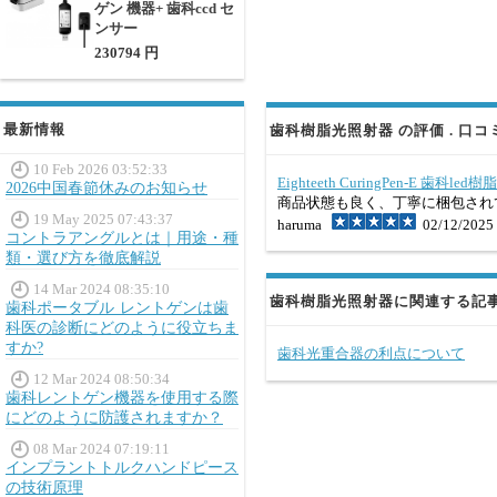
ゲン 機器+ 歯科ccd セ
ンサー
230794 円
最新情報
歯科樹脂光照射器 の評価 . 口コ
10 Feb 2026 03:52:33
Eighteeth CuringPen-E 歯科le
2026中国春節休みのお知らせ
商品状態も良く、丁寧に梱包され
19 May 2025 07:43:37
haruma
02/12/2025
コントラアングルとは｜用途・種
類・選び方を徹底解説
14 Mar 2024 08:35:10
歯科樹脂光照射器に関連する記
歯科ポータブル レントゲンは歯
科医の診断にどのように役立ちま
すか?
歯科光重合器の利点について
12 Mar 2024 08:50:34
歯科レントゲン機器を使用する際
にどのように防護されますか？
08 Mar 2024 07:19:11
インプラントトルクハンドピース
の技術原理