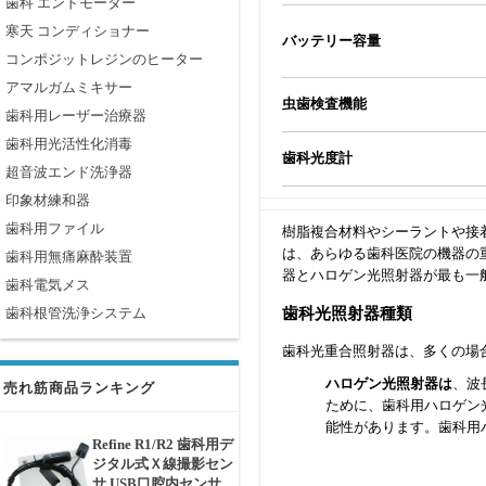
歯科 エンドモーター
寒天 コンディショナー
バッテリー容量
コンポジットレジンのヒーター
アマルガムミキサー
虫歯検査機能
歯科用レーザー治療器
歯科用光活性化消毒
歯科光度計
超音波エンド洗浄器
印象材練和器
歯科用ファイル
樹脂複合材料やシーラントや接
は、あらゆる歯科医院の機器の
歯科用無痛麻酔装置
器とハロゲン光照射器が最も一
歯科電気メス
歯科光照射器種類
歯科根管洗浄システム
歯科光重合照射器は、多くの場
ハロゲン光照射器は
、波
売れ筋商品ランキング
ために、歯科用ハロゲン
能性があります。歯科用
Refine R1/R2 歯科用デ
LED光照射器は
軽量で、
ジタル式Ｘ線撮影セン
射器に比べて静かな操作
サ USB口腔内センサ