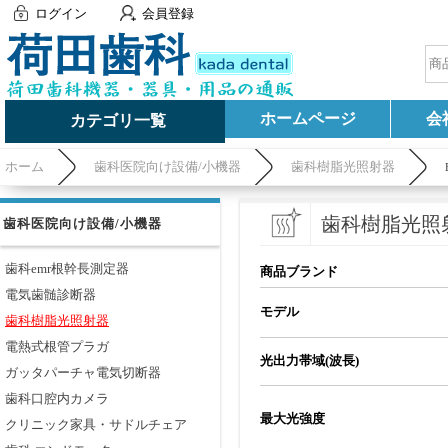
ログイン
会員登録
ホームページ
会
カテゴリ一覧
ホーム
歯科医院向け設備/小機器
歯科樹脂光照射器
歯科樹脂光照
歯科医院向け設備/小機器
歯科emr根幹長測定器
商品ブランド
電気歯髄診断器
モデル
歯科樹脂光照射器
電熱式根管プラガ
光出力帯域(波長)
ガッタパーチャ電気切断器
歯科口腔内カメラ
最大光強度
クリニック家具・サドルチェア