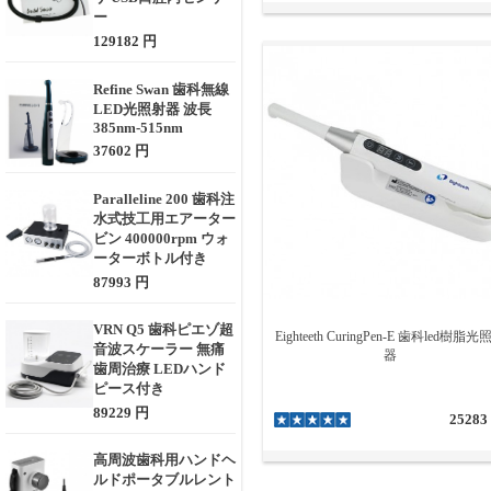
ー
ヒントがあります。ほと
と虫歯検査器が内蔵され
129182 円
プラズマ光照射器は
プラ
Refine Swan 歯科無線
プラズマ光照射器には、
LED光照射器 波長
速硬化用に設計された別
385nm-515nm
診療用の光重合照射器を選択す
37602 円
あなたの歯科医院に適用する光
Paralleline 200 歯科注
を見つけることに重点を置く必
水式技工用エアーター
光照射器の照射器ライトチップ
ビン 400000rpm ウォ
さが低く、光の均一性と浸透力
ーターボトル付き
ルが最も一般的な選択であり、
87993 円
VRN Q5 歯科ピエゾ超
Eighteeth CuringPen-E 歯科led樹脂光
音波スケーラー 無痛
器
歯周治療 LEDハンド
ピース付き
89229 円
25283
高周波歯科用ハンドヘ
ルドポータブルレント