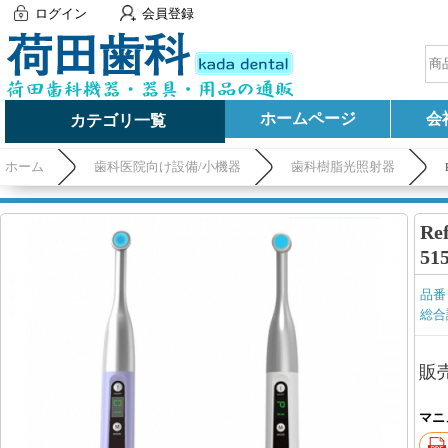
ログイン
会員登録
ホームページ
会
カテゴリ一覧
ホーム
歯科医院向け設備/小機器
歯科樹脂光照射器
Re
51
品番
総合
販
マニ