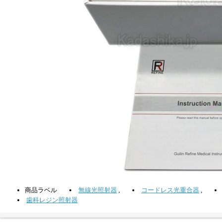
商品ラベル
無線光照射器
,
コードレス光重合器
,
歯科レジン照射器