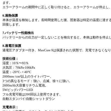
ます。
エラーアラームの期間中に正しく取り付けると、エラーアラームが停止し
6.過熱保護
本体が温度を検知します。長時間使用した後、照射器は特定の温度に達する
回復します。
7.バッテリー性能検出
バッテリーからの出力が一定しないことを検出すると、本体は動作を停止し
8.過電圧保護
過電圧アダプター付き、MaxCure 9は保護された状態で、充電できなく
技術仕様：
湿度：10％〜93％
大気圧：70kPa-106kPa
温度：-20°C- + 40°C
2000mw /cm²以上のライトパワー。
3つの異なるモード：強い、点滅、徐々に強い。
2600mAh大容量リチウム電池。
5WビッグパワーLED
フル充電可能は200回以上使用できます。
自動スタンバイ/自動シャットダウン
充電表示：