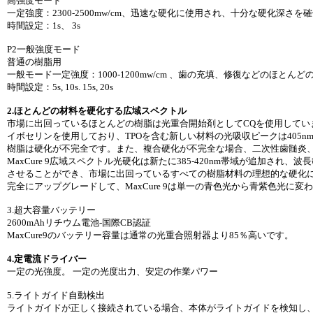
高強度モード
一定強度：2300-2500mw/cm、迅速な硬化に使用され、十分な硬化深さ
時間設定：1s、 3s
P2一般強度モード
普通の樹脂用
一般モード一定強度：1000-1200mw/cm 、歯の充填、修復などのほと
時間設定：5s, 10s. 15s, 20s
2.ほとんどの材料を硬化する広域スペクトル
市場に出回っているほとんどの樹脂は光重合開始剤としてCQを使用してい
イボセリンを使用しており、TPOを含む新しい材料の光吸収ピークは405nm
樹脂は硬化が不完全です。また、複合硬化が不完全な場合、二次性歯髄炎
MaxCure 9広域スペクトル光硬化は新たに385-420nm帯域が追加され、
させることができ、市場に出回っているすべての樹脂材料の理想的な硬化
完全にアップグレードして、MaxCure 9は単一の青色光から青紫色光に
3.超大容量バッテリー
2600mAhリチウム電池-国際CB認証
MaxCure9のバッテリー容量は通常の光重合照射器より85％高いです。
4.定電流ドライバー
一定の光強度。 一定の光度出力、安定の作業パワー
5.ライトガイド自動検出
ライトガイドが正しく接続されている場合、本体がライトガイドを検知し、