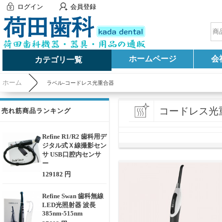
ログイン
会員登録
ホームページ
会
カテゴリ一覧
ホーム
ラベル-コードレス光重合器
コードレス光
売れ筋商品ランキング
Refine R1/R2 歯科用デ
ジタル式Ｘ線撮影セン
サ USB口腔内センサ
ー
129182 円
Refine Swan 歯科無線
LED光照射器 波長
385nm-515nm