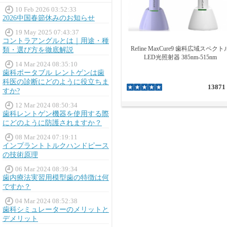
10 Feb 2026 03:52:33
2026中国春節休みのお知らせ
19 May 2025 07:43:37
コントラアングルとは｜用途・種
Refine MaxCure9 歯科広域スペクト
類・選び方を徹底解説
LED光照射器 385nm-515nm
14 Mar 2024 08:35:10
歯科ポータブル レントゲンは歯
科医の診断にどのように役立ちま
13871
すか?
12 Mar 2024 08:50:34
歯科レントゲン機器を使用する際
にどのように防護されますか？
08 Mar 2024 07:19:11
インプラントトルクハンドピース
の技術原理
06 Mar 2024 08:39:34
歯内療法実習用模型歯の特徴は何
ですか？
04 Mar 2024 08:52:38
歯科シミュレーターのメリットと
デメリット