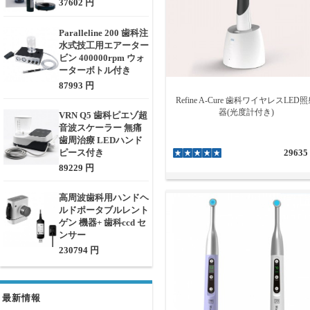
37602 円
Paralleline 200 歯科注
水式技工用エアーター
ビン 400000rpm ウォ
ーターボトル付き
87993 円
Refine A-Cure 歯科ワイヤレスLED
器(光度計付き)
VRN Q5 歯科ピエゾ超
音波スケーラー 無痛
歯周治療 LEDハンド
ピース付き
29635
89229 円
高周波歯科用ハンドヘ
ルドポータブルレント
ゲン 機器+ 歯科ccd セ
ンサー
230794 円
最新情報