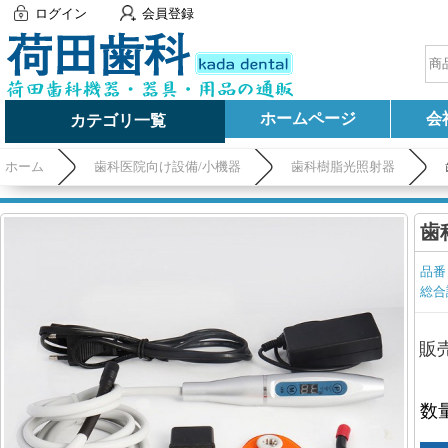
ログイン
会員登録
ホームページ
会
カテゴリ一覧
ホーム
歯科医院向け設備/小機器
歯科樹脂光照射器
歯
品番
総合
販
数