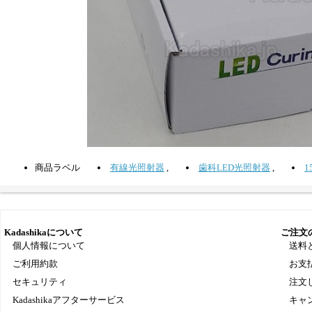
商品ラベル
有線光照射器
,
歯科LED光照射器
,
1
Kadashikaについて
ご注文
個人情報について
送料
ご利用約款
お支
セキュリティ
注文
Kadashikaアフターサービス
キャ