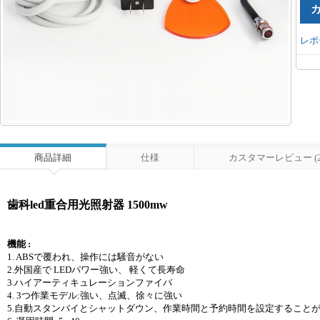
レポ
商品詳細
仕様
カスタマーレビュー (2
歯科led重合用光照射器 1500mw
機能 :
1. ABSで覆われ、操作には騒音がない
2.外国産で LEDパワー強い、 軽くて長寿命
3.ハイアーティキュレーションファイバ
4. 3つ作業モデル:強い、点滅、徐々に強い
5.自動スタンバイとシャットダウン、作業時間と予約時間を設定すること