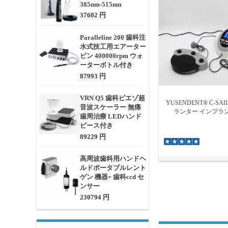
385nm-515nm
37602 円
Paralleline 200 歯科注
水式技工用エアーター
ビン 400000rpm ウォ
ーターボトル付き
87993 円
VRN Q5 歯科ピエゾ超
YUSENDENT® C-SA
音波スケーラー 無痛
ランター インプラ
歯周治療 LEDハンド
ピース付き
89229 円
高周波歯科用ハンドヘ
ルドポータブルレント
ゲン 機器+ 歯科ccd セ
ンサー
230794 円