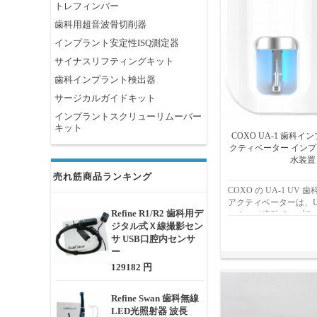
トレフィンバー
歯科用超音波骨切削器
インプラント安定性ISQ測定器
サイナスリフティングキット
歯科インプラント検出器
サージカルガイドキット
インプラントスクリューリムーバー
キット
COXO UA-1 歯科イ
クティベーター イン
水装置
売れ筋商品ランキング
COXO の UA-1 UV
アクティベーターは、U
Refine R1/R2 歯科用デ
によって歯科インプラ
ジタル式Ｘ線撮影セン
成功率を高めるように
サ USB口腔内センサ
な装置です。この革新
ーターは、インプラン
ー
去と骨再生の促進に役
129182 円
ント治療において優れ
を保証します。
Refine Swan 歯科無線
LED光照射器 波長