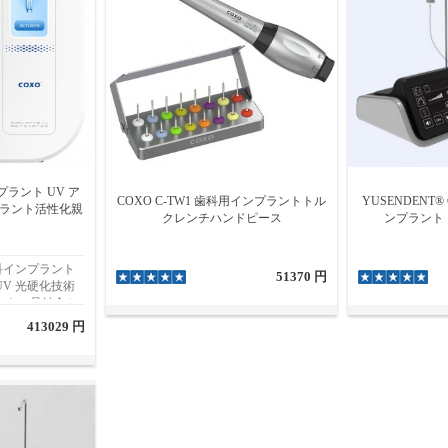
ンプラント UV ア
COXO C-TW1 歯科用インプラントトル
YUSENDENT® 
プラント活性化親
クレンチハンドピース
ンプラント
 歯科インプラント
51370 円
V 光硬化技術
ントの骨結合と
設計された高度
413029 円
的なアクティベ
ト表面の汚染除
立ち、インプラ
た長期的な結果