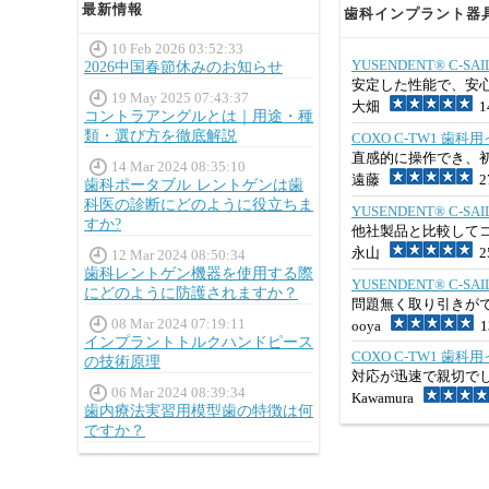
最新情報
歯科インプラント器具 
10 Feb 2026 03:52:33
YUSENDENT® C
2026中国春節休みのお知らせ
安定した性能で、安
19 May 2025 07:43:37
大畑
14
コントラアングルとは｜用途・種
類・選び方を徹底解説
COXO C-TW1 
直感的に操作でき、
14 Mar 2024 08:35:10
遠藤
27
歯科ポータブル レントゲンは歯
科医の診断にどのように役立ちま
YUSENDENT® C
すか?
他社製品と比較して
永山
25
12 Mar 2024 08:50:34
歯科レントゲン機器を使用する際
YUSENDENT® C-
にどのように防護されますか？
問題無く取り引きが
08 Mar 2024 07:19:11
ooya
13
インプラントトルクハンドピース
COXO C-TW1 
の技術原理
対応が迅速で親切で
06 Mar 2024 08:39:34
Kawamura
歯内療法実習用模型歯の特徴は何
ですか？