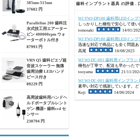
385nm-515nm
歯科インプラント器具 の評価 . 
37602 円
WJ YWJ-DP180 歯科用LED
Paralleline 200 歯科注
しっかりした梱包で安心して使い
水式技工用エアーター
tomosaki
14/01/202
ビン 400000rpm ウォ
WJ YWJ-DP180 歯科用LED
ーターボトル付き
迅速な対応で商品にも全く問題あ
87993 円
高尾
16/08/2025
WJ WJ-DC-001 歯科用イン
VRN Q5 歯科ピエゾ超
梱包が丁寧で、配送も早かったで
音波スケーラー 無痛
歯周治療 LEDハンド
tooyama
21/11/202
ピース付き
WJ WJ-DC-001 歯科用イン
89229 円
素早い対応で感謝しています。ど
Koji
14/06/2024
高周波歯科用ハンドヘ
ルドポータブルレント
ゲン 機器+ 歯科ccd セ
ンサー
230794 円