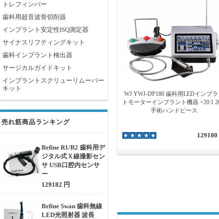
トレフィンバー
歯科用超音波骨切削器
インプラント安定性ISQ測定器
サイナスリフティングキット
歯科インプラント検出器
サージカルガイドキット
インプラントスクリューリムーバー
キット
WJ YWJ-DP180 歯科用LEDインプ
トモーターインプラント機器 +20:1 20
手術ハンドピース
売れ筋商品ランキング
129100
Refine R1/R2 歯科用デ
ジタル式Ｘ線撮影セン
サ USB口腔内センサ
ー
129182 円
Refine Swan 歯科無線
LED光照射器 波長