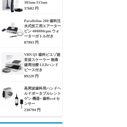
385nm-515nm
37602 円
Paralleline 200 歯科注
水式技工用エアーター
ビン 400000rpm ウォ
ーターボトル付き
87993 円
VRN Q5 歯科ピエゾ超
音波スケーラー 無痛
歯周治療 LEDハンド
ピース付き
89229 円
高周波歯科用ハンドヘ
ルドポータブルレント
ゲン 機器+ 歯科ccd セ
ンサー
230794 円