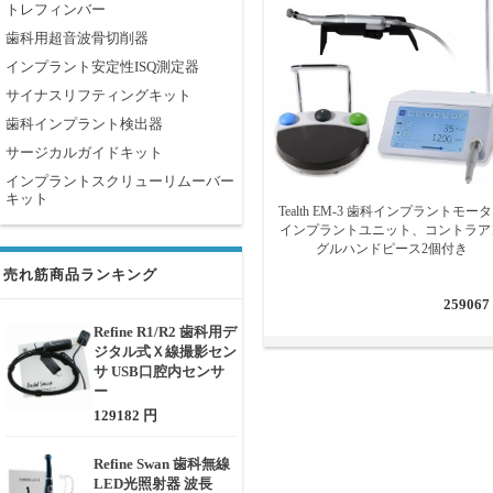
トレフィンバー
歯科用超音波骨切削器
インプラント安定性ISQ測定器
サイナスリフティングキット
歯科インプラント検出器
サージカルガイドキット
インプラントスクリューリムーバー
キット
Tealth EM-3 歯科インプラントモー
インプラントユニット、コントラア
グルハンドピース2個付き
売れ筋商品ランキング
259067
Refine R1/R2 歯科用デ
ジタル式Ｘ線撮影セン
サ USB口腔内センサ
ー
129182 円
Refine Swan 歯科無線
LED光照射器 波長