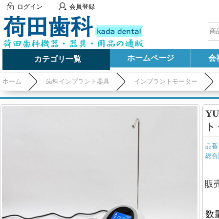
ログイン
会員登録
ホームページ
会
カテゴリ一覧
ホーム
歯科インプラント器具
インプラントモーター
Y
ト
品番
総合
販
数