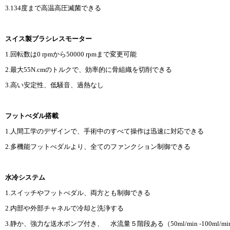
3.134度まで高温高圧滅菌できる
スイス製ブラシレスモーター
1.回転数は0 rpmから50000 rpmまで変更可能
2.最大55N.cmのトルクで、効率的に骨組織を切削できる
3.高い安定性、低騒音、過熱なし
フットべダル搭載
1.人間工学のデザインで、手術中のすべて操作は迅速に対応できる
2.多機能フットべダルより、全てのファンクション制御できる
水冷システム
1.スイッチやフットべダル、両方とも制御できる
2.内部や外部チャネルで冷却と洗浄する
3.静か、強力な送水ボンプ付き、 水流量５階段ある（50ml/min -100ml/mi