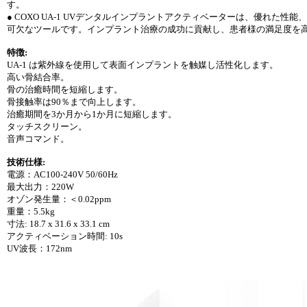
す。
● COXO UA-1 UVデンタルインプラントアクティベーターは、優れ
可欠なツールです。インプラント治療の成功に貢献し、患者様の満足度を
特徴:
UA-1 は紫外線を使用して表面インプラントを触媒し活性化します。
高い骨結合率。
骨の治癒時間を短縮します。
骨接触率は90％まで向上します。
治癒期間を3か月から1か月に短縮します。
タッチスクリーン。
音声コマンド。
技術仕様:
電源：AC100-240V 50/60Hz
最大出力：220W
オゾン発生量：＜0.02ppm
重量：5.5kg
寸法: 18.7 x 31.6 x 33.1 cm
アクティベーション時間: 10s
UV波長：172nm