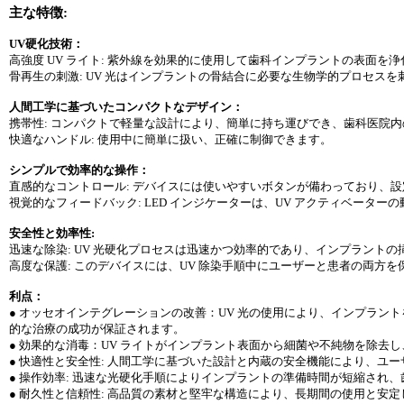
主な特徴:
UV硬化技術：
高強度 UV ライト: 紫外線を効果的に使用して歯科インプラントの表面
骨再生の刺激: UV 光はインプラントの骨結合に必要な生物学的プロセス
人間工学に基づいたコンパクトなデザイン：
携帯性: コンパクトで軽量な設計により、簡単に持ち運びでき、歯科医院
快適なハンドル: 使用中に簡単に扱い、正確に制御できます。
シンプルで効率的な操作：
直感的なコントロール: デバイスには使いやすいボタンが備わっており、
視覚的なフィードバック: LED インジケーターは、UV アクティベータ
安全性と効率性:
迅速な除染: UV 光硬化プロセスは迅速かつ効率的であり、インプラント
高度な保護: このデバイスには、UV 除染手順中にユーザーと患者の両方
利点：
● オッセオインテグレーションの改善：UV 光の使用により、インプラ
的な治療の成功が保証されます。
● 効果的な消毒：UV ライトがインプラント表面から細菌や不純物を除去
● 快適性と安全性: 人間工学に基づいた設計と内蔵の安全機能により、ユ
● 操作効率: 迅速な光硬化手順によりインプラントの準備時間が短縮され
● 耐久性と信頼性: 高品質の素材と堅牢な構造により、長期間の使用と