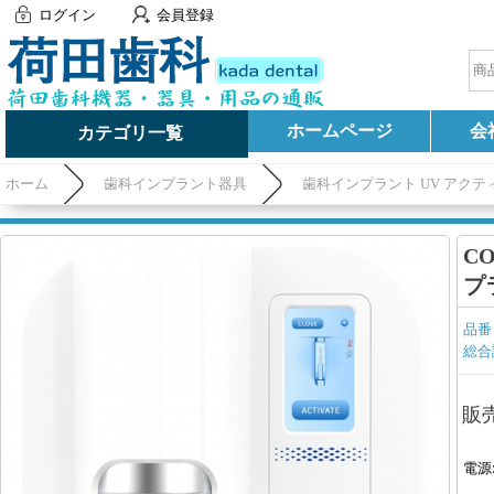
ログイン
会員登録
ホームページ
会
カテゴリ一覧
ホーム
歯科インプラント器具
歯科インプラント UV アクテ
C
プ
品番
総合
販
電源