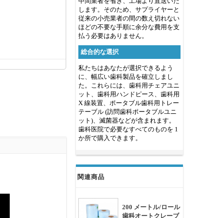
中間業者を省き、工場より直送いた
します。そのため、サプライヤーと
従来の小売業者の間の数え切れない
ほどの不要な手順に余分な費用を支
払う必要はありません。
総合的な選択
私たちはあなたが選択できるよう
に、幅広い歯科製品を確立しまし
た。これらには、歯科用チェアユニ
ット、歯科用ハンドピース、歯科用
X 線装置、ポータブル歯科用トレー
テーブル (訪問歯科ポータブルユニ
ット)、滅菌器などが含まれます。
歯科医院で必要なすべてのものを 1
か所で購入できます。
関連商品
200 メートル/ロール
歯科オートクレーブ