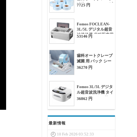
滅菌ポーチロール 滅
7725 円
菌シール機用
Fomos FOCLEAN-
3L/5L デジタル超音
波洗浄機 歯科医療用
53146 円
タイマー&ヒーター
付き
歯科オートクレーブ
滅菌 用 パック シー
ラー ヒート シーラ
36270 円
ー（温度調節可能）
Fomos 3L/5L デジタ
ル超音波洗浄機 タイ
マー&ヒーター付き
36862 円
最新情報
10 Feb 2026 03:52:33