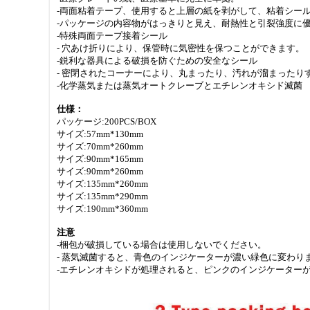
-両面粘着テープ、使用すると上層の紙を剥がして、粘着シー
-パッケージの内容物がはっきりと見え、耐熱性と引裂強度に
-特殊両面テープ接着シール
- 穴あけ折りにより、保管時に気密性を保つことができます。
-鋭利な器具による破損を防ぐための安全なシール
- 密閉されたコーナーにより、丸まったり、汚れが溜まったり
-化学蒸気または蒸気オートクレーブとエチレンオキシド滅菌
仕様：
パッケージ:200PCS/BOX
サイズ:57mm*130mm
サイズ:70mm*260mm
サイズ:90mm*165mm
サイズ:90mm*260mm
サイズ:135mm*260mm
サイズ:135mm*290mm
サイズ:190mm*360mm
注意
-梱包が破損している場合は使用しないでください。
- 蒸気滅菌すると、青色のインジケーターが濃い緑色に変わり
-エチレンオキシドが処理されると、ピンクのインジケーター