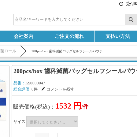
受付時間
会社案内
ご注文の流れ
支払い方法
滅菌ロール
200pcs/box 歯科滅菌バッグセルフシールパウチ
200pcs/box 歯科滅菌バッグセルフシールパ
品番：
KS0000947
総合評価:
0件
コメントを残す
1532 円
販売価格(税込)：
/件
サイズ: