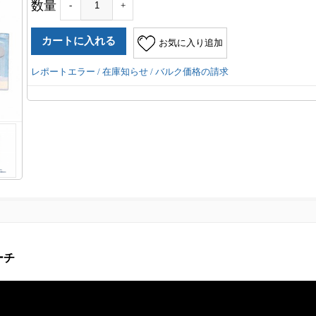
数量
-
+
お気に入り追加
レポートエラー / 在庫知らせ / バルク価格の請求
ーチ