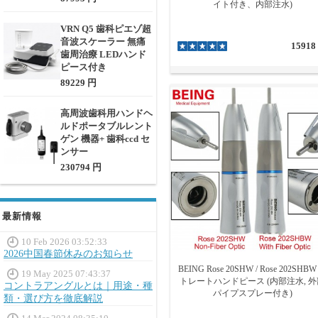
イト付き、内部注水)
VRN Q5 歯科ピエゾ超
音波スケーラー 無痛
15918
歯周治療 LEDハンド
ピース付き
89229 円
高周波歯科用ハンドヘ
ルドポータブルレント
ゲン 機器+ 歯科ccd セ
ンサー
230794 円
最新情報
10 Feb 2026 03:52:33
2026中国春節休みのお知らせ
BEING Rose 20SHW / Rose 202SHBW
19 May 2025 07:43:37
トレートハンドピース (内部注水, 外
コントラアングルとは｜用途・種
パイプスプレー付き)
類・選び方を徹底解説