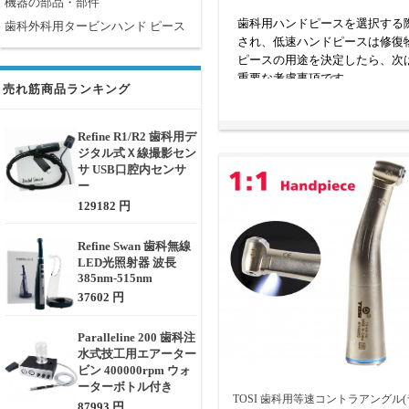
機器の部品・部件
歯科用ハンドピースを選択する
歯科外科用タービンハンド ピース
され、低速ハンドピースは修復
ピースの用途を決定したら、次
重要な考慮事項です。
売れ筋商品ランキング
Refine R1/R2 歯科用デ
ジタル式Ｘ線撮影セン
サ USB口腔内センサ
ー
129182 円
Refine Swan 歯科無線
LED光照射器 波長
385nm-515nm
37602 円
Paralleline 200 歯科注
水式技工用エアーター
ビン 400000rpm ウォ
ーターボトル付き
TOSI 歯科用等速コントラアングル(
87993 円