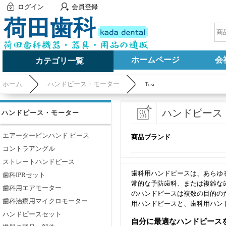
ログイン
会員登録
ホームページ
会
カテゴリ一覧
ホーム
ハンドピース・モーター
Tosi
ハンドピース
ハンドピース・モーター
エアータービンハンド ピース
商品ブランド
コントラアングル
ストレートハンドピース
歯科用ハンドピースは、あらゆ
歯科IPRセット
常的な予防歯科、または複雑な
歯科用エアモーター
のハンドピースは複数の目的の
歯科治療用マイクロモーター
用ハンドピースと、歯科用ハン
ハンドピースセット
自分に最適なハンドピース