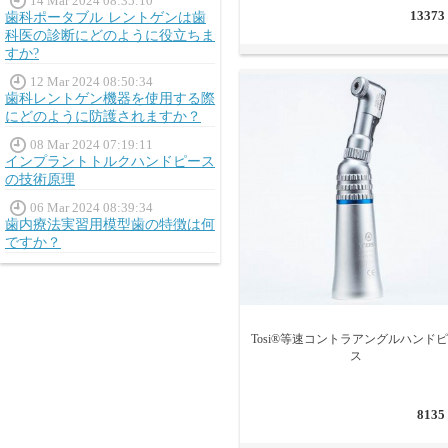
14 Mar 2024 08:35:10
13373
歯科ポータブル レントゲンは歯
科医の診断にどのように役立ちま
すか?
12 Mar 2024 08:50:34
歯科レントゲン機器を使用する際
にどのように防護されますか？
08 Mar 2024 07:19:11
インプラントトルクハンドピース
の技術原理
06 Mar 2024 08:39:34
歯内療法実習用模型歯の特徴は何
ですか？
Tosi®等速コントラアングルハンド
ス
8135