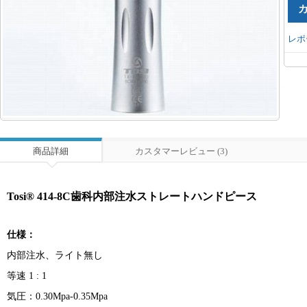
レポ
商品詳細
カスタマーレビュー (3)
Tosi® 414-8C歯科内部注水ストレートハンドピース
仕様：
内部注水、ライト無し
等速 1 : 1
気圧：0.30Mpa-0.35Mpa