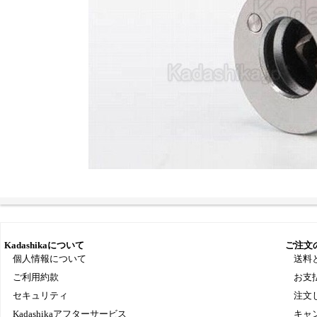
Kadashikaについて
ご注文
個人情報について
送料
ご利用約款
お支
セキュリティ
注文
Kadashikaアフターサービス
キャ