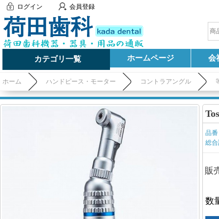
ログイン
会員登録
ホームページ
会
カテゴリ一覧
ホーム
ハンドピース・モーター
コントラアングル
T
品番
総合
販
数