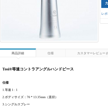
レポ
商品詳細
仕様
カスタマーレビュー (0
Tosi®等速コントラアングルハンドピース
仕様
1.等速 1 : 1
2.ボディサイズ：76 * 13.35mm（直径）
3.シングルスプレー