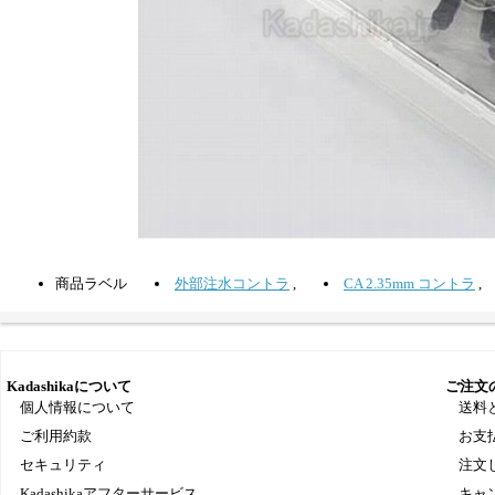
商品ラベル
外部注水コントラ
,
CA 2.35mm コントラ
,
Kadashikaについて
ご注文
個人情報について
送料
ご利用約款
お支
セキュリティ
注文
Kadashikaアフターサービス
キャ