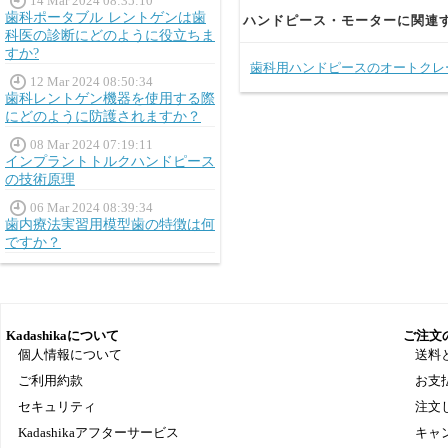
14 Mar 2024 08:35:10
歯科ポータブル レントゲンは歯
ハンドピース・モーターに関連
科医の診断にどのように役立ちま
すか?
歯科用ハンドピースのオートクレ
12 Mar 2024 08:50:34
歯科レントゲン機器を使用する際
にどのように防護されますか？
08 Mar 2024 07:19:11
インプラントトルクハンドピース
の技術原理
06 Mar 2024 08:39:34
歯内療法実習用模型歯の特徴は何
ですか？
Kadashikaについて
ご注文
個人情報について
送料
ご利用約款
お支
セキュリティ
注文
Kadashikaアフターサービス
キャ