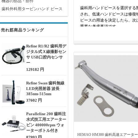
機器の部品・部件
歯科用ハンドピースを選択する
歯科外科用タービンハンド ピース
され、低速ハンドピースは修復
ピースの用途を決定したら、次
重要な考慮事項です。
売れ筋商品ランキング
Refine R1/R2 歯科用デ
ジタル式Ｘ線撮影セン
サ USB口腔内センサ
ー
129182 円
Refine Swan 歯科無線
LED光照射器 波長
385nm-515nm
37602 円
Paralleline 200 歯科注
水式技工用エアーター
ビン 400000rpm ウォ
ーターボトル付き
HEMAO HM300 歯科高速エアータ
87993 円