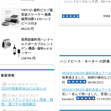
ンハンドピース(レンチ式、4ホール
VRN Q5 歯科ピエゾ超
音波スケーラー 無痛
9384
歯周治療 LEDハンド
ピース付き
89229 円
高周波歯科用ハンドヘ
ルドポータブルレント
ゲン 機器+ 歯科ccd セ
ンサー
230794 円
ハンドピース・モーター の評価 
HEMAO HM300 歯科高速エア
最新情報
無事届きました。納期や梱包など
司
06/08/2025
10 Feb 2026 03:52:33
2026中国春節休みのお知らせ
HEMAO HM300 歯科高速エア
安い！喜んで買いました。普通に
19 May 2025 07:43:37
kawakizt
21/10/202
コントラアングルとは｜用途・種
類・選び方を徹底解説