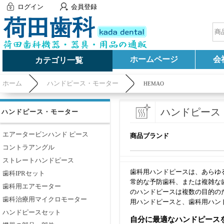
ログイン
会員登録
ホームページ
会
カテゴリ一覧
ホーム
ハンドピース・モーター
HEMAO
ハンドピース
ハンドピース・モーター
エアータービンハンド ピース
商品ブランド
コントラアングル
ストレートハンドピース
歯科用ハンドピースは、あらゆ
歯科IPRセット
常的な予防歯科、または複雑な
歯科用エアモーター
のハンドピースは複数の目的の
歯科治療用マイクロモーター
用ハンドピースと、歯科用ハン
ハンドピースセット
自分に最適なハンドピース