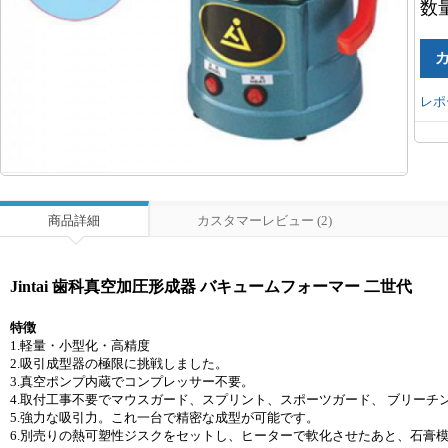
数
レポ
商品詳細
カスタマーレビュー (2)
Jintai 歯科真空加圧形成器 バキュームフォーマー 二世代
特徴
1.軽量・小型化・高精度
2.吸引成型器の極限に挑戦しました。
3.真空ポンプ内蔵でコンプレッサー不要。
4.取付工事不要でマウスガード、スプリント、スポーツガード、 ブリー
5.強力な吸引力。これ一台で精密な成型が可能です。
6.別売りの熱可塑性ジスクをセットし、ヒーターで軟化させたあと、石膏