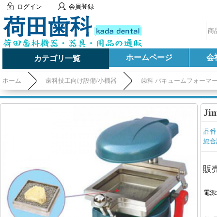
ログイン
会員登録
ホームページ
会
カテゴリ一覧
ホーム
歯科技工向け設備/小機器
歯科 バキュームフォーマ
J
品番
総合
販
電源