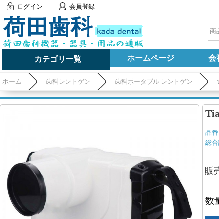
ログイン
会員登録
ホームページ
会
カテゴリ一覧
ホーム
歯科レントゲン
歯科ポータブル レントゲン
T
品番
総合
販
数