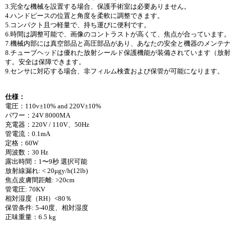
3.完全な機械を設置する場合、保護手術室は必要ありません。
4.ハンドピースの位置と角度を柔軟に調整できます。
5.コンパクト且つ軽量で、持ち運びに便利です。
6.時間は調整可能で、画像のコントラストが高くて、焦点が合っています
7.機械内部には真空部品と高圧部品があり、あなたの安全と機器のメンテ
8.チューブヘッドは優れた放射シールド保護機能が装備されています（放
す。安全は保障できます。
9.センサに対応する場合、非フィルム検査および保管が可能になります。
仕様：
電圧：110v±10% and 220V±10%
パワー：24V 8000MA
充電器：220V / 110V、50Hz
管電流：0.1mA
定格：60W
周波数：30 Hz
露出時間：1〜9秒 選択可能
放射線漏れ: < 20μgy/h(12lb)
焦点皮膚間距離: >20cm
管電圧: 70KV
相対湿度（RH）<80％
保管条件: 5-40度、相対湿度
正味重量：6.5 kg