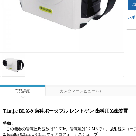
レポ
商品詳細
カスタマーレビュー (2)
Tianjie BLX-9 歯科ポータブル レントゲン 歯科用X線装置
特徴：
1.この機器の管電圧周波数は30 KHz、管電流は0.2 MAです。放射線スコ
2.Toshiba 0.3mm x 0.3mmマイクロフォーカスチューブ