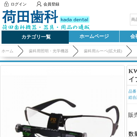
ログイン
会員登録
ホームページ
会
カテゴリ一覧
ホーム
歯科用照明・光学機器
歯科用ルーペ(拡大鏡)
KW
イ
品番
総合
販
数