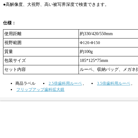
●高解像度、大視野、高い被写界深度で検査できます。
仕様：
使用距離
約330/420/550mm
視野範囲
Φ120-Φ150
質量
約100g
包装サイズ
185*125*75mm
セット内容
ルーペ、収納バッグ、メガネ
商品ラベル
2.5倍歯科用ルーペ
,
3.5倍歯科用ルーペ
,
フリップアップ歯科拡大鏡