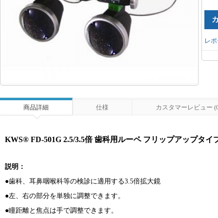
レポ
商品詳細
仕様
カスタマーレビュー (0
KWS® FD-501G 2.5/3.5倍 歯科用ルーペ フリップアップタ
説明：
●歯科、耳鼻咽喉科等の検診に適用する3.5倍拡大鏡
●左、右の部分を単独に調整できます。
●瞳距離と焦点は手で調整できます。