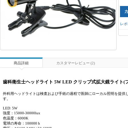
レポ
商品詳細
カスタマーレビュー (2)
歯科衛生士ヘッドライト 5W LED クリップ式拡大鏡ライト(
外科用ヘッドライトは検査および手術の過程で医師にローカル照明を提供し
す。
LED: 5W
強度：15000-30000lux
色温度：6000K
電球の寿命：100000 h