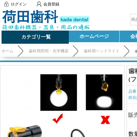
ログイン
会員登録
ホームページ
会
カテゴリ一覧
ホーム
歯科用照明・光学機器
歯科用ヘッドライト
歯
(
品番
総合
販
数