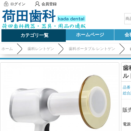
ログイン
会員登録
ホームページ
会
カテゴリ一覧
ホーム
歯科レントゲン
歯科ポータブル レントゲン
歯
ル
品番
総合
販
電源