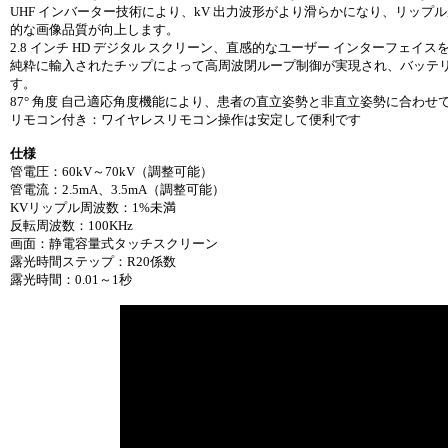
UHF インバーター技術により、kV 出力波形がより滑らかになり、リッ
的な画像品質が向上します。
2.8 インチ HD デジタル スクリーン、直感的なユーザー インターフ
純粋に輸入されたチップによって高周波閉ループ制御が実現され、バッテ
す。
87° 角度 自己適応角度機能により、患者の直立姿勢と非直立姿勢に合わ
リモコン付き：ワイヤレスリモコン操作は安定して便利です
仕様
管電圧：60kV～70kV（調整可能）
管電流：2.5mA、3.5mA（調整可能）
KVリップル周波数：1%未満
反転周波数：100KHz
画面：静電容量式タッチスクリーン
露光時間ステップ：R20係数
露光時間：0.01～1秒