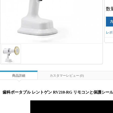
数
レポ
商品詳細
カスタマーレビュー (0)
歯科ポータブル レントゲン RV210-RG リモコンと保護シー