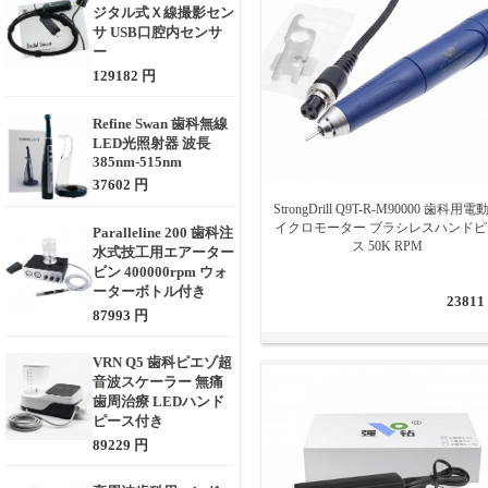
ジタル式Ｘ線撮影セン
サ USB口腔内センサ
ー
129182 円
Refine Swan 歯科無線
LED光照射器 波長
385nm-515nm
37602 円
StrongDrill Q9T-R-M90000 歯科用電
イクロモーター ブラシレスハンドピ
Paralleline 200 歯科注
ス 50K RPM
水式技工用エアーター
ビン 400000rpm ウォ
ーターボトル付き
23811
87993 円
VRN Q5 歯科ピエゾ超
音波スケーラー 無痛
歯周治療 LEDハンド
ピース付き
89229 円