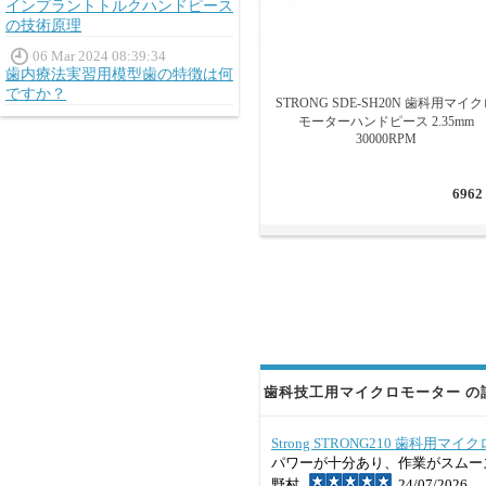
インプラントトルクハンドピース
の技術原理
06 Mar 2024 08:39:34
歯内療法実習用模型歯の特徴は何
ですか？
STRONG SDE-SH20N 歯科用マイ
モーターハンドピース 2.35mm
30000RPM
6962
歯科技工用マイクロモーター の評
Strong STRONG210 歯科用
パワーが十分あり、作業がスムー
野村
24/07/2026