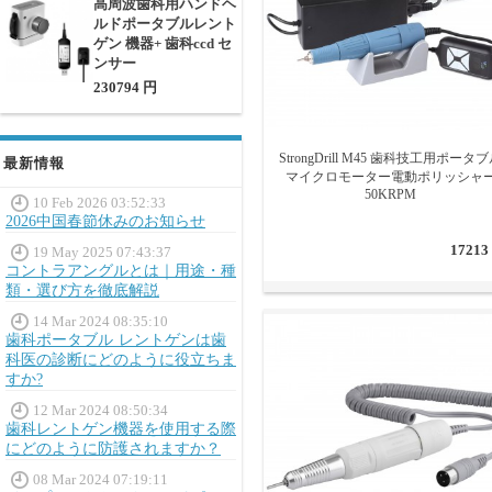
高周波歯科用ハンドヘ
ルドポータブルレント
ゲン 機器+ 歯科ccd セ
ンサー
230794 円
StrongDrill M45 歯科技工用ポータ
最新情報
マイクロモーター電動ポリッシャ
50KRPM
10 Feb 2026 03:52:33
2026中国春節休みのお知らせ
17213
19 May 2025 07:43:37
コントラアングルとは｜用途・種
類・選び方を徹底解説
14 Mar 2024 08:35:10
歯科ポータブル レントゲンは歯
科医の診断にどのように役立ちま
すか?
12 Mar 2024 08:50:34
歯科レントゲン機器を使用する際
にどのように防護されますか？
08 Mar 2024 07:19:11