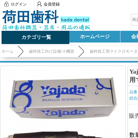
ログイン
会員登録
ホームページ
会
カテゴリ一覧
ホーム
歯科技工向け設備/小機器
歯科技工用マイクロモータ
Ya
用
品番
総合
販
数