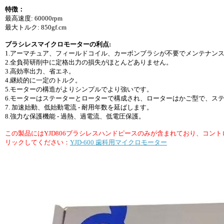
特徴：
最高速度: 60000rpm
最大トルク: 850gf.cm
ブラシレスマイクロモーターの利点:
1.アーマチュア、フィールドコイル、カーボンブラシが不要でメンテナン
2.全負荷研削中に定格出力の損失がほとんどありません。
3.高効率出力、省エネ。
4.継続的に一定のトルク。
5.モーターの構造がよりシンプルでより強いです。
6.モーターはステーターとローターで構成され、ローターはかご型で、ス
7. 加速始動、低始動電流 - 耐用年数を延ばします。
8.強力な保護機能 - 過熱、過電流、低電圧保護。
この製品にはYJD806ブラシレスハンドピースのみが含まれており、コ
リックしてください：
YJD-600 歯科用マイクロモーター