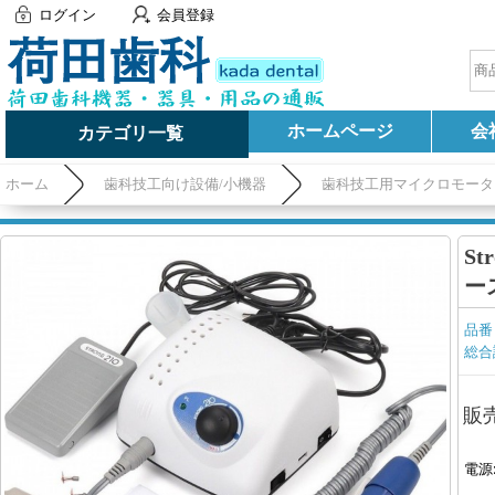
ログイン
会員登録
ホームページ
会
カテゴリ一覧
ホーム
歯科技工向け設備/小機器
歯科技工用マイクロモータ
S
ー
品番
総合
販
電源