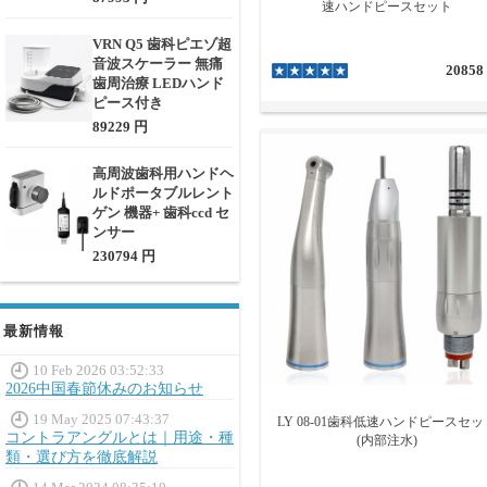
速ハンドピースセット
VRN Q5 歯科ピエゾ超
音波スケーラー 無痛
20858
歯周治療 LEDハンド
ピース付き
89229 円
高周波歯科用ハンドヘ
ルドポータブルレント
ゲン 機器+ 歯科ccd セ
ンサー
230794 円
最新情報
10 Feb 2026 03:52:33
2026中国春節休みのお知らせ
19 May 2025 07:43:37
LY 08-01歯科低速ハンドピースセッ
コントラアングルとは｜用途・種
(内部注水)
類・選び方を徹底解説