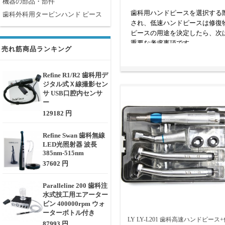
機器の部品・部件
歯科用ハンドピースを選択する
歯科外科用タービンハンド ピース
され、低速ハンドピースは修復
ピースの用途を決定したら、次
重要な考慮事項です。
売れ筋商品ランキング
Refine R1/R2 歯科用デ
ジタル式Ｘ線撮影セン
サ USB口腔内センサ
ー
129182 円
Refine Swan 歯科無線
LED光照射器 波長
385nm-515nm
37602 円
Paralleline 200 歯科注
水式技工用エアーター
ビン 400000rpm ウォ
ーターボトル付き
LY LY-L201 歯科高速ハンドピース
87993 円