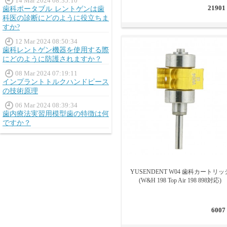
14 Mar 2024 08:35:10
21901
歯科ポータブル レントゲンは歯
科医の診断にどのように役立ちま
すか?
12 Mar 2024 08:50:34
歯科レントゲン機器を使用する際
にどのように防護されますか？
08 Mar 2024 07:19:11
インプラントトルクハンドピース
の技術原理
06 Mar 2024 08:39:34
歯内療法実習用模型歯の特徴は何
ですか？
YUSENDENT W04 歯科カートリッ
(W&H 198 Top Air 198 898対応)
6007