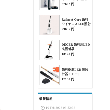
長385nm-515nm
37602 円
Refine A-Cure 歯科
ワイヤレスLED照射
器(光度計付き)
29635 円
DEGER 歯科用LED
光照射器
2300mw/cm2 (1秒硬
18190 円
化)
歯科樹脂LED 光照
射器 6 モード
1800MW/CM2 齲蝕
17150 円
検出器付き
最新情報
10 Feb 2026 03:52:33