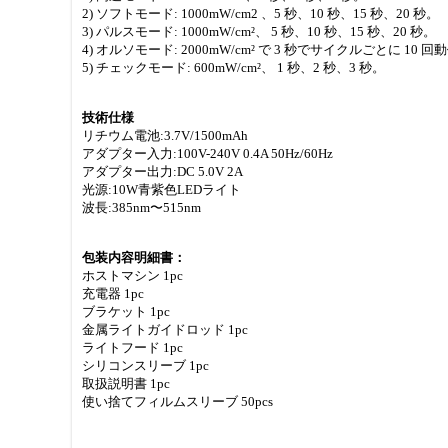
2) ソフトモード: 1000mW/cm2 、5 秒、10 秒、15 秒、20 秒。
3) パルスモード: 1000mW/cm²、 5 秒、10 秒、15 秒、20 秒。
4) オルソモード: 2000mW/cm² で 3 秒でサイクルごとに 1
5) チェックモード: 600mW/cm²、 1 秒、2 秒、3 秒。
技術仕様
リチウム電池:3.7V/1500mAh
アダプター入力:100V-240V 0.4A 50Hz/60Hz
アダプター出力:DC 5.0V 2A
光源:10W青紫色LEDライト
波長:385nm〜515nm
包装内容明細書：
ホストマシン 1pc
充電器 1pc
ブラケット 1pc
金属ライトガイドロッド 1pc
ライトフード 1pc
シリコンスリーブ 1pc
取扱説明書 1pc
使い捨てフィルムスリーブ 50pcs