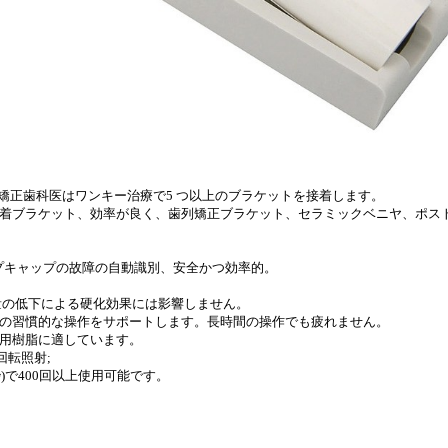
tion)。矯正歯科医はワンキー治療で5 つ以上のブラケットを接着します。
度。3s 接着ブラケット、効率が良く、歯列矯正ブラケット、セラミックベニヤ、ポ
。
ンプキャップの故障の自動識別、安全かつ効率的。
残量の低下による硬化効果には影響しません。
手の習慣的な操作をサポートします。長時間の操作でも疲れません。
科用樹脂に適しています。
回転照射;
秒)で400回以上使用可能です。