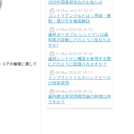
2026中国春節休みのお知らせ
19 May 2025 07:43:37
コントラアングルとは｜用途・種
類・選び方を徹底解説
14 Mar 2024 08:35:10
歯科ポータブル レントゲンは歯
科医の診断にどのように役立ちま
すか?
12 Mar 2024 08:50:34
歯科レントゲン機器を使用する際
ストコアの修復に適して
にどのように防護されますか？
08 Mar 2024 07:19:11
インプラントトルクハンドピース
の技術原理
06 Mar 2024 08:39:34
歯内療法実習用模型歯の特徴は何
ですか？