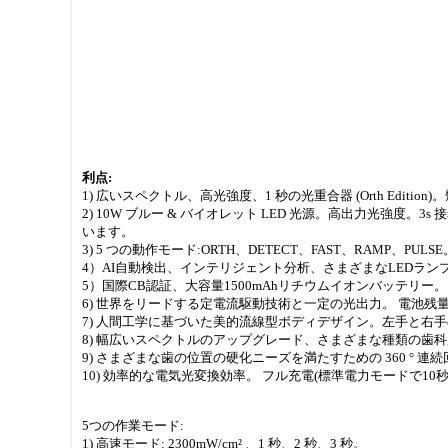
利点:
1) 広いスペクトル、高光強度、1 秒の光重合器 (Orth Edi
2) 10W ブルー & バイオレット LED 光源。高出力光強
います。
3) 5 つの動作モード:ORTH、DETECT、FAST、RAMP、PULSE
4）AI自動検出、インテリジェント分析、さまざまなLEDラ
5）国際CB認証、大容量1500mAhリチウムイオンバッテリー。
6) 世界をリードする定電流駆動技術と一定の光出力。 電池
7) 人間工学に基づいた美的流線型ボディデザイン。左手と右
8) 幅広いスペクトルのアップグレード、さまざまな種類の歯
9) さまざまな歯の位置の硬化ニーズを満たすための 360 ° 連続
10) 効率的な電気光変換効率。 フル充電(標準電力モードで10
5つの作業モード:
1) 高速モード: 2300mW/cm² 、1 秒、2 秒、3 秒。