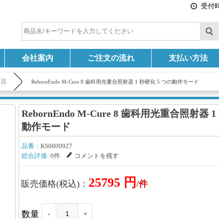
受付時間
会社案内
ご注文の流れ
支払い方法
射器
RebornEndo M-Cure 8 歯科用光重合照射器 1 秒硬化 5 つの動作モード
RebornEndo M-Cure 8 歯科用光重合照射器 
動作モード
品番：
KS0000927
総合評価:
0件
コメントを残す
25795 円
販売価格(税込)：
/件
数量
-
+