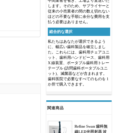
中間業者を省き、工場より直送いた
します。そのため、サプライヤーと
従来の小売業者の間の数え切れない
ほどの不要な手順に余分な費用を支
払う必要はありません。
総合的な選択
私たちはあなたが選択できるよう
に、幅広い歯科製品を確立しまし
た。これらには、歯科用チェアユニ
ット、歯科用ハンドピース、歯科用
X 線装置、ポータブル歯科用トレー
テーブル (訪問歯科ポータブルユニ
ット)、滅菌器などが含まれます。
歯科医院で必要なすべてのものを 1
か所で購入できます。
関連商品
Refine Swan 歯科無
線LED光照射器 波