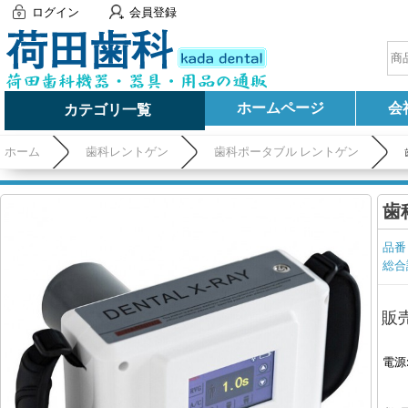
ログイン
会員登録
ホームページ
会
カテゴリ一覧
ホーム
歯科レントゲン
歯科ポータブル レントゲン
歯
品番
総合
販
電源