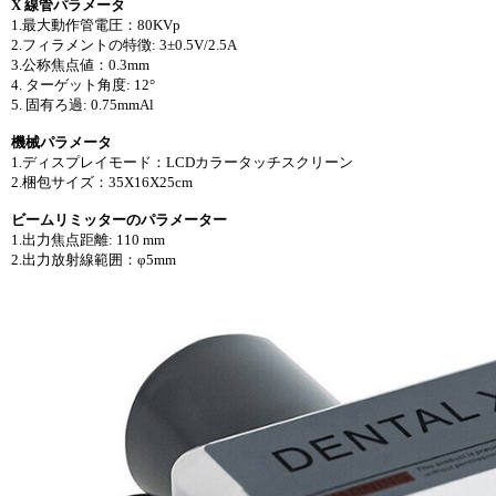
X 線管パラメータ
1.最大動作管電圧：80KVp
2.フィラメントの特徴: 3±0.5V/2.5A
3.公称焦点値：0.3mm
4. ターゲット角度: 12°
5. 固有ろ過: 0.75mmAl
機械パラメータ
1.ディスプレイモード：LCDカラータッチスクリーン
2.梱包サイズ：35X16X25cm
ビームリミッターのパラメーター
1.出力焦点距離: 110 mm
2.出力放射線範囲：φ5mm