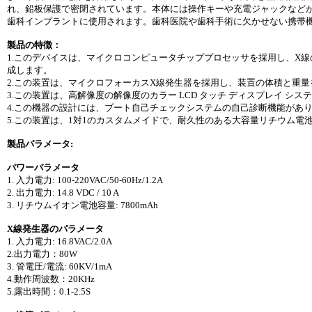
れ、鉛板保護で密閉されています。本体には操作キーや充電ジャックなど
歯科インプラントに使用されます。歯科医院や歯科手術に欠かせない携帯
製品の特徴：
1.このデバイスは、マイクロコンピュータチッププロセッサを採用し、X
成します。
2.この装置は、マイクロフォーカスX線発生器を採用し、装置の体積と重
3.この装置は、高解像度の解像度のカラー LCD タッチ ディスプレイ シ
4.この機器の設計には、ブート自己チェックシステムの自己診断機能があ
5.この装置は、1対1のカスタムメイドで、耐久性のある大容量リチウム電
製品パラメータ:
パワーパラメータ
1. 入力電力: 100-220VAC/50-60Hz/1.2A
2. 出力電力: 14.8 VDC / 10 A
3. リチウムイオン電池容量: 7800mAh
X線発生器のパラメータ
1. 入力電力: 16.8VAC/2.0A
2.出力電力：80W
3. 管電圧/電流: 60KV/1mA
4.動作周波数：20KHz
5.露出時間：0.1-2.5S