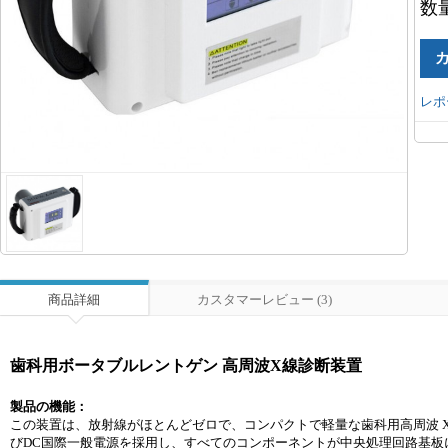
数
レポ
商品詳細
カスタマーレビュー (3)
歯科用ボータブルレントゲン 高周波X線診断装置
製品の機能：
この装置は、放射線がほとんどゼロで、コンパクトで軽量な歯科用高周波 
びDC国際一般電源を採用し、すべてのコンポーネントが中央処理回路基