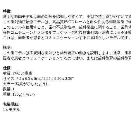
特徴:
透明な歯肉モデルは歯の部分を認識しやすくて、小型で持ち運びやすいで
この歯列矯正治療モデルは、高品質PVCフレームと耐久性ある樹脂製歯で
このモデルを使用すると、歯の不規則性や、歯科衛生に関すること、歯列
弾性ゴムチェーンとメンタルブラケット含む複数歯列矯正治療による不正
これは、歯医者が患者とコミュニケーションするに素晴らしいモデルです
説明:
この歯モデルは不規則な歯並びと歯列矯正の働きを説明します。通常、歯
医者が患者とコミュニケーションするのに使い、または歯科教育の歯科教
仕様:
材質: PVC と樹脂
サイズ: 7.5 x 6.5 x 6cm / 2.95 x 2.56 x 2.36"
カラー:写真が示したように
数量: 1
重量: 186g(くらい)
包装明細:
1 x モデル