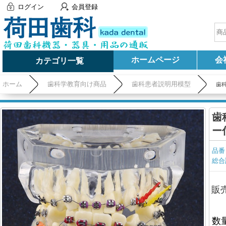
ログイン
会員登録
ホームページ
会
カテゴリ一覧
ホーム
歯科学教育向け商品
歯科患者説明用模型
歯
歯
ー
品番
総合
販
数