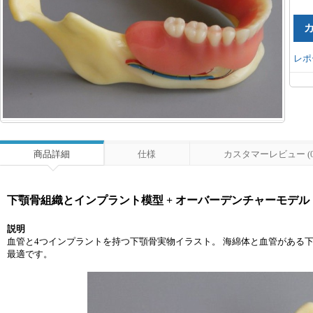
レポ
商品詳細
仕様
カスタマーレビュー (0
下顎骨組織とインプラント模型 + オーバーデンチャーモデル ＃2
説明
血管と4つインプラントを持つ下顎骨実物イラスト。 海綿体と血管がある
最適です。