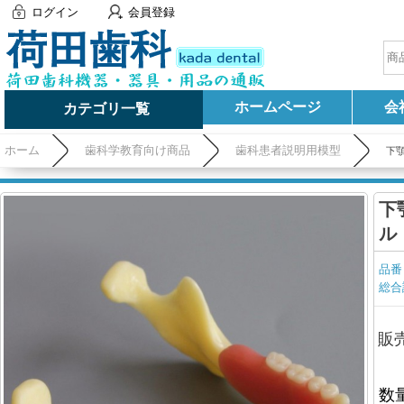
ログイン
会員登録
ホームページ
会
カテゴリ一覧
ホーム
歯科学教育向け商品
歯科患者説明用模型
下顎
下
ル 
品番
総合
販
数