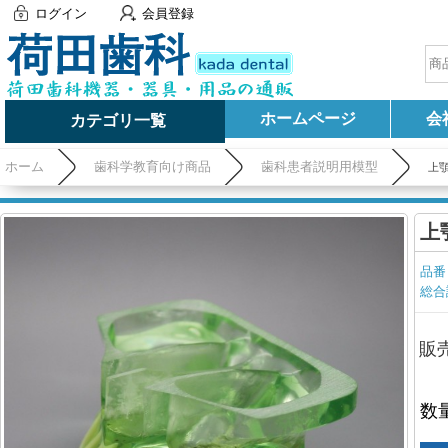
ログイン
会員登録
ホームページ
会
カテゴリ一覧
ホーム
歯科学教育向け商品
歯科患者説明用模型
上顎
上
品番
総合
販
数