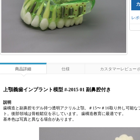
レポ
商品詳細
仕様
カスタマーレビュー (0
上顎義歯インプラント模型 #-2015 01 副鼻腔付き
説明
歯構造と副鼻腔モデル持つ透明アクリル上顎。＃15〜＃16取り外し可能なブ
ト。後部領域は骨粗鬆症を示しています。 歯構造教育に最適です。
基本色は写真と異なる場合があります。