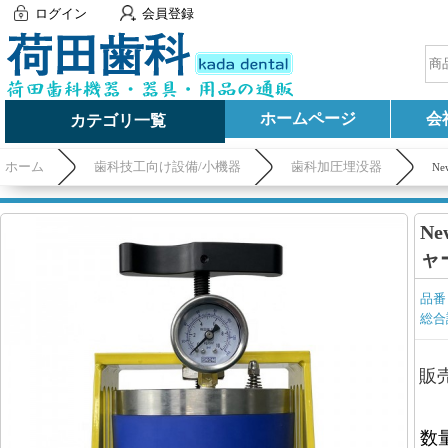
ログイン
会員登録
ホームページ
会
カテゴリ一覧
ホーム
歯科技工向け設備/小機器
歯科加圧埋没器
Ne
Ne
ャ
品番
総合
販
数