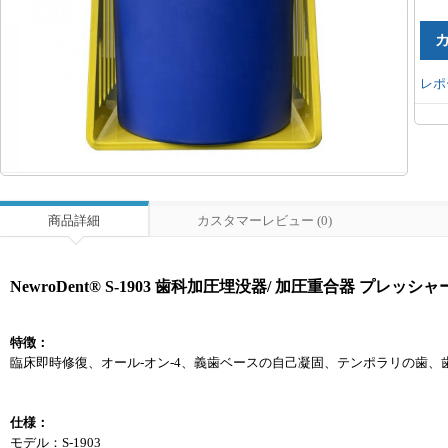
レポ
商品詳細
カスタマーレビュー (0)
NewroDent® S-1903 歯科加圧埋没器/ 加圧重合器 プレッシ
特徴：
臨床即時修復、オール-オン-4、義歯ベースの自己凝固、テンポラリの歯
仕様：
モデル：S-1903