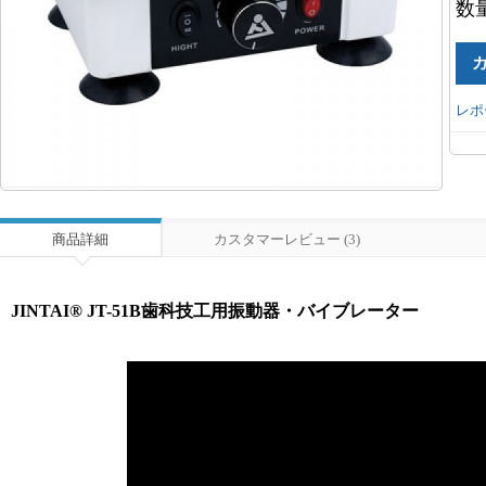
数
レポ
商品詳細
カスタマーレビュー (3)
JINTAI® JT-51B歯科技工用振動器・バイブレーター