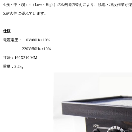
4.強・中・弱）×（Low・High）の6段階切替えにより、脱泡・埋没作業が
5.耐久性に優れています。
仕様
電源電圧：110V/60Hz±10%
220V/50Hz ±10%
寸法：160X210 MM
重量：3.5kg