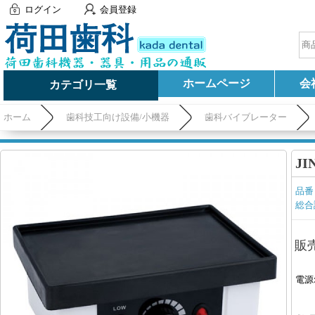
ログイン
会員登録
ホームページ
会
カテゴリ一覧
ホーム
歯科技工向け設備/小機器
歯科バイブレーター
J
品番
総合
販
電源