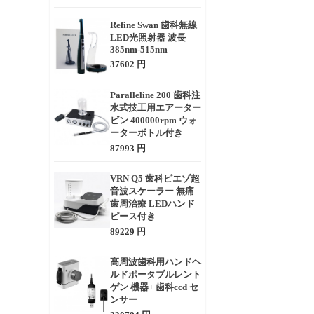
Refine Swan 歯科無線
LED光照射器 波長
385nm-515nm
37602 円
Paralleline 200 歯科注
水式技工用エアーター
ビン 400000rpm ウォ
ーターボトル付き
87993 円
VRN Q5 歯科ピエゾ超
音波スケーラー 無痛
歯周治療 LEDハンド
ピース付き
89229 円
高周波歯科用ハンドヘ
ルドポータブルレント
ゲン 機器+ 歯科ccd セ
ンサー