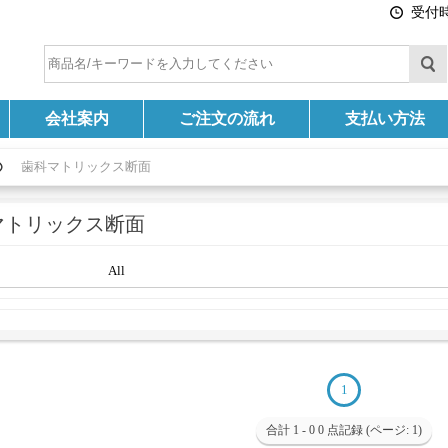
受付時間
会社案内
ご注文の流れ
支払い方法
歯科マトリックス断面
マトリックス断面
All
1
合計 1 - 0 0 点記録 (ページ: 1)