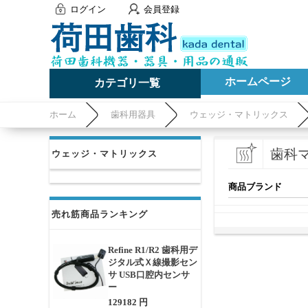
ログイン
会員登録
ホームページ
カテゴリ一覧
ホーム
歯科用器具
ウェッジ・マトリックス
歯科
ウェッジ・マトリックス
商品ブランド
売れ筋商品ランキング
Refine R1/R2 歯科用デ
ジタル式Ｘ線撮影セン
サ USB口腔内センサ
ー
129182 円