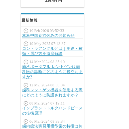
230794 円
最新情報
10 Feb 2026 03:52:33
2026中国春節休みのお知らせ
19 May 2025 07:43:37
コントラアングルとは｜用途・種
類・選び方を徹底解説
14 Mar 2024 08:35:10
歯科ポータブル レントゲンは歯
科医の診断にどのように役立ちま
すか?
12 Mar 2024 08:50:34
歯科レントゲン機器を使用する際
にどのように防護されますか？
08 Mar 2024 07:19:11
インプラントトルクハンドピース
の技術原理
06 Mar 2024 08:39:34
歯内療法実習用模型歯の特徴は何