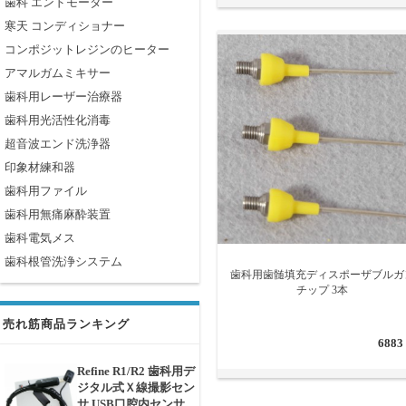
歯科 エンドモーター
寒天 コンディショナー
コンポジットレジンのヒーター
アマルガムミキサー
歯科用レーザー治療器
歯科用光活性化消毒
超音波エンド洗浄器
印象材練和器
歯科用ファイル
歯科用無痛麻酔装置
歯科電気メス
歯科根管洗浄システム
歯科用歯髄填充ディスポーザブルガ
チップ 3本
売れ筋商品ランキング
6883
Refine R1/R2 歯科用デ
ジタル式Ｘ線撮影セン
サ USB口腔内センサ