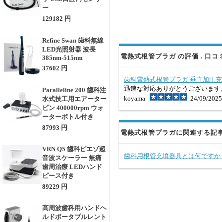
ー
129182 円
Refine Swan 歯科無線
LED光照射器 波長
電熱式根管プラガ の評価 . 口コ
385nm-515nm
37602 円
歯科電熱式根管プラガ 垂直加圧
迅速な対応ありがとうございます
Paralleline 200 歯科注
koyama
24/09/2025
水式技工用エアーター
ビン 400000rpm ウォ
ーターボトル付き
87993 円
電熱式根管プラガに関連する記
VRN Q5 歯科ピエゾ超
歯科用根管充填器具とは何ですか
音波スケーラー 無痛
歯周治療 LEDハンド
ピース付き
89229 円
高周波歯科用ハンドヘ
ルドポータブルレント