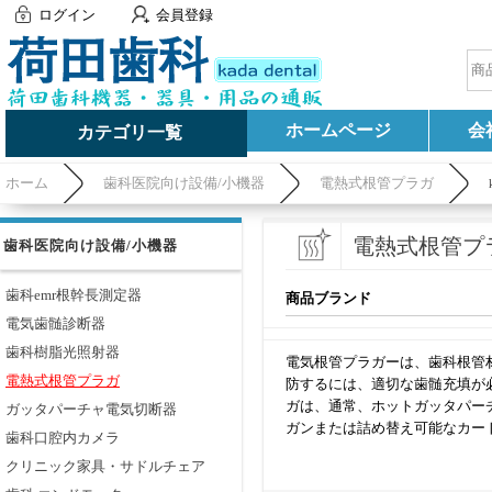
ログイン
会員登録
ホームページ
会
カテゴリ一覧
ホーム
歯科医院向け設備/小機器
電熱式根管プラガ
電熱式根管プ
歯科医院向け設備/小機器
歯科emr根幹長測定器
商品ブランド
電気歯髄診断器
歯科樹脂光照射器
電気根管プラガーは、歯科根管
電熱式根管プラガ
防するには、適切な歯髄充填が
ガは、通常、ホットガッタパー
ガッタパーチャ電気切断器
ガンまたは詰め替え可能なカー
歯科口腔内カメラ
クリニック家具・サドルチェア