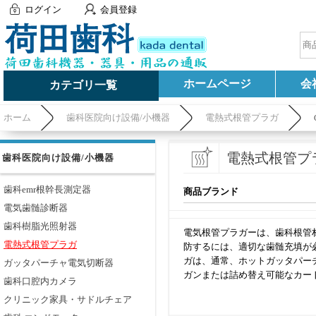
ログイン
会員登録
ホームページ
会
カテゴリ一覧
ホーム
歯科医院向け設備/小機器
電熱式根管プラガ
電熱式根管プ
歯科医院向け設備/小機器
歯科emr根幹長測定器
商品ブランド
電気歯髄診断器
歯科樹脂光照射器
電気根管プラガーは、歯科根管
電熱式根管プラガ
防するには、適切な歯髄充填が
ガは、通常、ホットガッタパー
ガッタパーチャ電気切断器
ガンまたは詰め替え可能なカー
歯科口腔内カメラ
クリニック家具・サドルチェア