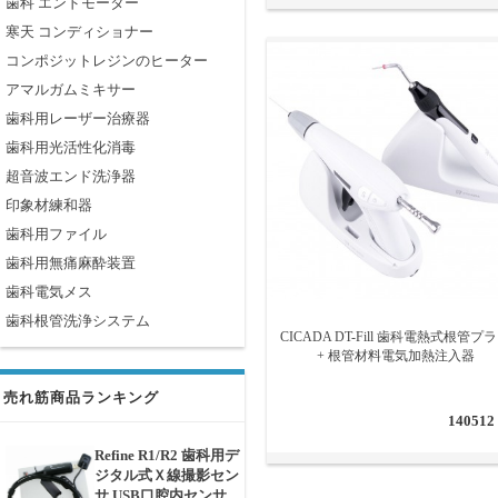
歯科 エンドモーター
寒天 コンディショナー
コンポジットレジンのヒーター
アマルガムミキサー
歯科用レーザー治療器
歯科用光活性化消毒
超音波エンド洗浄器
印象材練和器
歯科用ファイル
歯科用無痛麻酔装置
歯科電気メス
歯科根管洗浄システム
CICADA DT-Fill 歯科電熱式根管プ
+ 根管材料電気加熱注入器
売れ筋商品ランキング
140512
Refine R1/R2 歯科用デ
ジタル式Ｘ線撮影セン
サ USB口腔内センサ