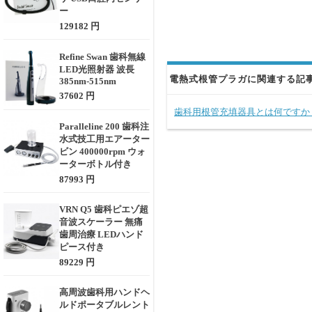
ー
129182 円
Refine Swan 歯科無線
LED光照射器 波長
電熱式根管プラガに関連する記
385nm-515nm
37602 円
歯科用根管充填器具とは何ですか
Paralleline 200 歯科注
水式技工用エアーター
ビン 400000rpm ウォ
ーターボトル付き
87993 円
VRN Q5 歯科ピエゾ超
音波スケーラー 無痛
歯周治療 LEDハンド
ピース付き
89229 円
高周波歯科用ハンドヘ
ルドポータブルレント