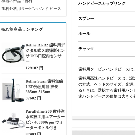
機器の部品・部件
ハンドピースカップリング
歯科外科用タービンハンド ピース
スプレー
売れ筋商品ランキング
ホール
Refine R1/R2 歯科用デ
チャック
ジタル式Ｘ線撮影セン
サ USB口腔内センサ
ー
129182 円
歯科用タービンハンドピースは
歯科用高速ハンドピースは、設計形
Refine Swan 歯科無線
の方式、ヘッドのサイズ、光源
LED光照射器 波長
るときは、選択する歯科用ハン
385nm-515nm
速ハンドピースの価格は大きく
37602 円
Paralleline 200 歯科注
水式技工用エアーター
ビン 400000rpm ウォ
ーターボトル付き
87993 円