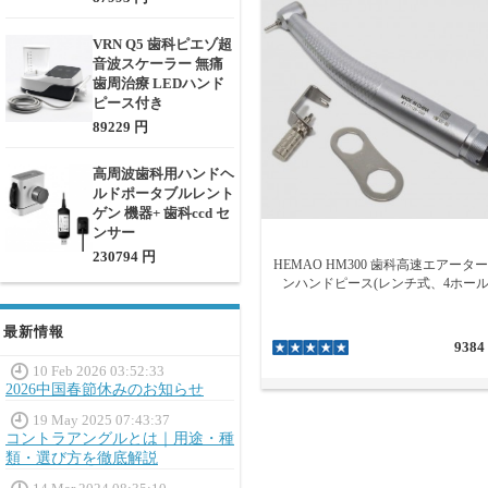
VRN Q5 歯科ピエゾ超
音波スケーラー 無痛
歯周治療 LEDハンド
ピース付き
89229 円
高周波歯科用ハンドヘ
ルドポータブルレント
ゲン 機器+ 歯科ccd セ
ンサー
230794 円
HEMAO HM300 歯科高速エアータ
ンハンドピース(レンチ式、4ホール
最新情報
9384
10 Feb 2026 03:52:33
2026中国春節休みのお知らせ
19 May 2025 07:43:37
コントラアングルとは｜用途・種
類・選び方を徹底解説