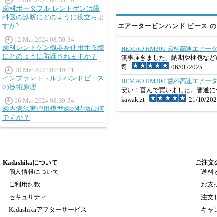
14 Mar 2024 08:35:10
歯科ポータブル レントゲンは歯
科医の診断にどのように役立ちま
すか?
エアータービンハンド ピース の評
12 Mar 2024 08:50:34
歯科レントゲン機器を使用する際
HEMAO HM300 歯科高速エア
にどのように防護されますか？
無事届きました。納期や梱包など
司
06/08/2025
08 Mar 2024 07:19:11
インプラントトルクハンドピース
HEMAO HM300 歯科高速エア
の技術原理
安い！喜んで買いました。普通に
kawakizt
21/10/202
06 Mar 2024 08:39:34
歯内療法実習用模型歯の特徴は何
ですか？
Kadashikaについて
ご注文
個人情報について
送料
ご利用約款
お支
セキュリティ
注文
Kadashikaアフターサービス
キャ