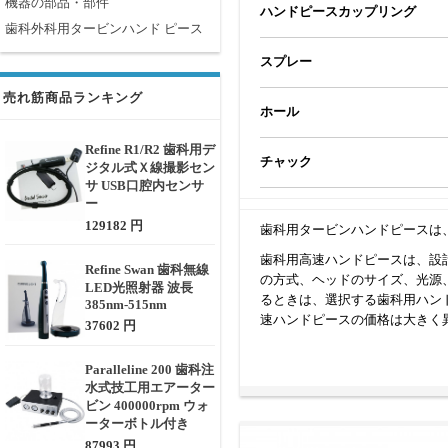
機器の部品・部件
ハンドピースカップリング
歯科外科用タービンハンド ピース
スプレー
売れ筋商品ランキング
ホール
Refine R1/R2 歯科用デ
チャック
ジタル式Ｘ線撮影セン
サ USB口腔内センサ
ー
129182 円
歯科用タービンハンドピースは
歯科用高速ハンドピースは、設計形
Refine Swan 歯科無線
の方式、ヘッドのサイズ、光源
LED光照射器 波長
るときは、選択する歯科用ハン
385nm-515nm
速ハンドピースの価格は大きく
37602 円
Paralleline 200 歯科注
水式技工用エアーター
ビン 400000rpm ウォ
ーターボトル付き
87993 円