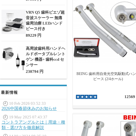
VRN Q5 歯科ピエゾ超
音波スケーラー 無痛
歯周治療 LEDハンド
ピース付き
89229 円
高周波歯科用ハンドヘ
ルドポータブルレント
ゲン 機器+ 歯科ccd セ
ンサー
230794 円
BEING 歯科用自発光空気駆動式ハ
ピース (2/4ホール)
最新情報
12569
10 Feb 2026 03:52:33
2026中国春節休みのお知らせ
19 May 2025 07:43:37
コントラアングルとは｜用途・種
類・選び方を徹底解説