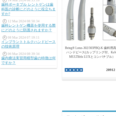
14 Mar 2024 08:35:10
歯科ポータブル レントゲンは歯
科医の診断にどのように役立ちま
すか?
12 Mar 2024 08:50:34
歯科レントゲン機器を使用する際
にどのように防護されますか？
08 Mar 2024 07:19:11
インプラントトルクハンドピース
の技術原理
Being® Lotus-302/303PBQ-K 歯科用
ハンドピース(カップリング付、KaV
06 Mar 2024 08:39:34
MULTlfelx LUXとコンパチブル）
歯内療法実習用模型歯の特徴は何
ですか？
20912