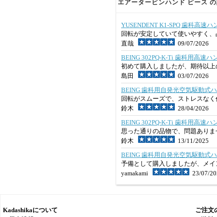
エアータービンハンド ピース の評
YUSENDENT K1-SPQ 歯科高速ハ
回転が安定していて使いやすく、
直哉
09/07/2026
BEING 302PQ-K-Ti 歯科用高
初めて購入しましたが、期待以上
島田
03/07/2026
BEING 歯科用自発光空気駆動式ハン
回転がスムーズで、ストレスなく
鈴木
28/04/2026
BEING 302PQ-K-Ti 歯科用高
思った通りの品物で、問題ありま
鈴木
13/11/2025
BEING 歯科用自発光空気駆動式ハン
予備として購入しましたが、メイ
yamakami
23/07/20
Kadashikaについて
ご注文