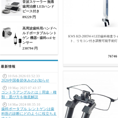
音波スケーラー 無痛
歯周治療 LEDハンド
ピース付き
89229 円
高周波歯科用ハンドヘ
ルドポータブルレント
KWS KD-2005W-4 LED歯科検査ラ
ゲン 機器+ 歯科ccd セ
ト、リモコン付き調整可能手術灯
ンサー
230794 円
76746
最新情報
10 Feb 2026 03:52:33
2026中国春節休みのお知らせ
19 May 2025 07:43:37
コントラアングルとは｜用途・種
類・選び方を徹底解説
14 Mar 2024 08:35:10
歯科ポータブル レントゲンは歯
科医の診断にどのように役立ちま