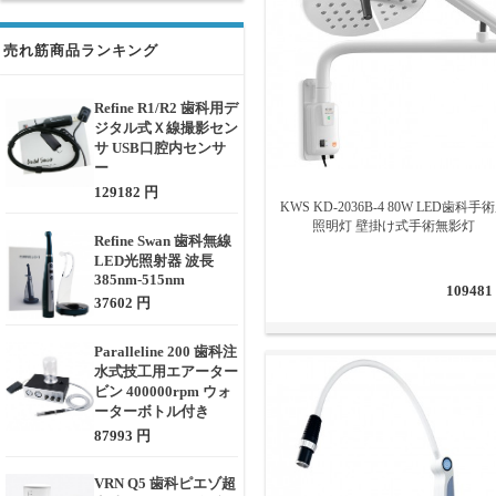
売れ筋商品ランキング
Refine R1/R2 歯科用デ
ジタル式Ｘ線撮影セン
サ USB口腔内センサ
ー
129182 円
KWS KD-2036B-4 80W LED歯科手
照明灯 壁掛け式手術無影灯
Refine Swan 歯科無線
LED光照射器 波長
385nm-515nm
109481
37602 円
Paralleline 200 歯科注
水式技工用エアーター
ビン 400000rpm ウォ
ーターボトル付き
87993 円
VRN Q5 歯科ピエゾ超