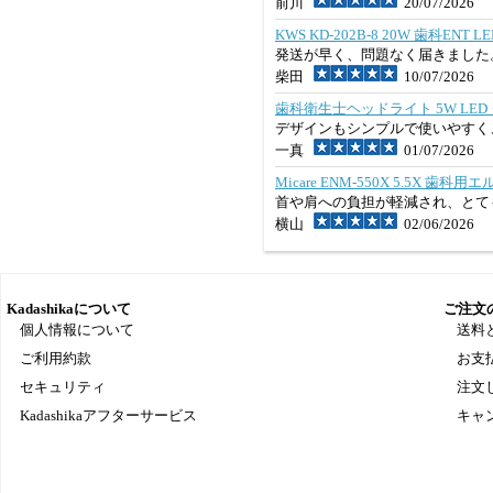
前川
20/07/2026
KWS KD-202B-8 20W 歯科ENT
発送が早く、問題なく届きました
柴田
10/07/2026
歯科衛生士ヘッドライト 5W LE
デザインもシンプルで使いやすく
一真
01/07/2026
Micare ENM-550X 5.5X 歯
首や肩への負担が軽減され、とて
横山
02/06/2026
Kadashikaについて
ご注文
個人情報について
送料
ご利用約款
お支
セキュリティ
注文
Kadashikaアフターサービス
キャ