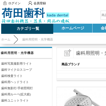
ログイン
会員登録
ホームページ
会
カテゴリ一覧
ホーム
歯科用照明・光学機器
歯科用照明・
歯科用照明・光学機器
歯科写真撮影用ライト
商品ブランド
歯科マイクロスコープ
歯科検査ライト
歯科用ヘッドライト
歯科無影灯/手術照明灯
歯科用ルーペ(拡大鏡)
歯科ユニットライト