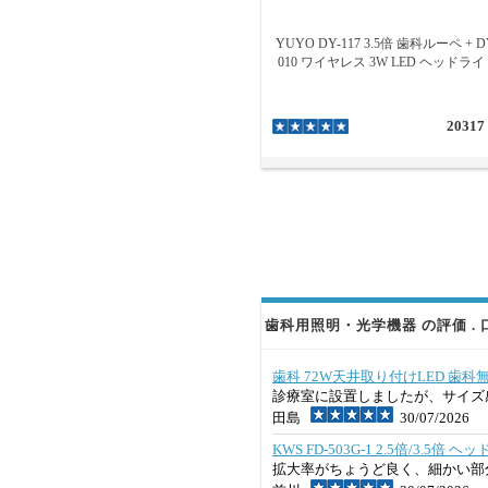
YUYO DY-117 3.5倍 歯科ルーペ + D
010 ワイヤレス 3W LED ヘッドライ
20317
歯科用照明・光学機器 の評価 . 
歯科 72W天井取り付けLED 歯
診療室に設置しましたが、サイズ
田島
30/07/2026
KWS FD-503G-1 2.5倍/3.
拡大率がちょうど良く、細かい部