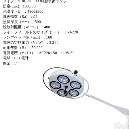
タイプ：YD01-5E LED無影手術ランプ
照度(Lux)：100,000
色温度（k）：4800±300
減色指数（Ra）：92
照度深度（mm）：500
総放射照度（W / m2）：480
ライトフィールドのサイズ（mm）：160-220
ランプヘッド径（mm）：160
電球の定格電力（V / W）：3.2 / 1
耐用年数（H）：50,000
電源電圧（V / Hz）：AC220 / 50、110V/60
電球：LED電球
保証：1年