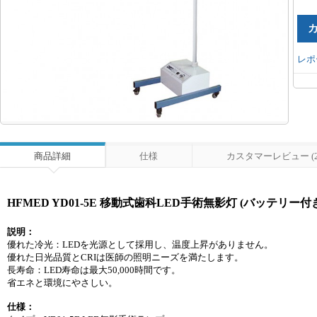
レポ
商品詳細
仕様
カスタマーレビュー (2
HFMED YD01-5E 移動式歯科LED手術無影灯 (バッテリー付
説明：
優れた冷光：LEDを光源として採用し、温度上昇がありません。
優れた日光品質とCRIは医師の照明ニーズを満たします。
長寿命：LED寿命は最大50,000時間です。
省エネと環境にやさしい。
仕様：