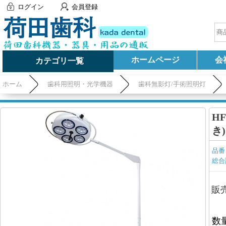
ログイン
会員登録
ホームページ
会
カテゴリ一覧
ホーム
歯科用照明・光学機器
歯科無影灯/手術照明灯
H
き)
品番
総合
販
数