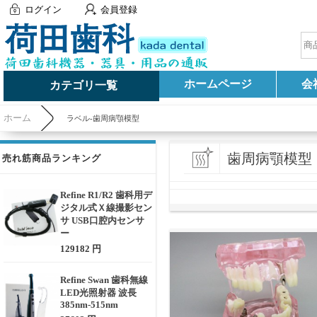
ログイン
会員登録
ホームページ
会
カテゴリ一覧
ホーム
ラベル-歯周病顎模型
歯周病顎模型
売れ筋商品ランキング
Refine R1/R2 歯科用デ
ジタル式Ｘ線撮影セン
サ USB口腔内センサ
ー
129182 円
Refine Swan 歯科無線
LED光照射器 波長
385nm-515nm