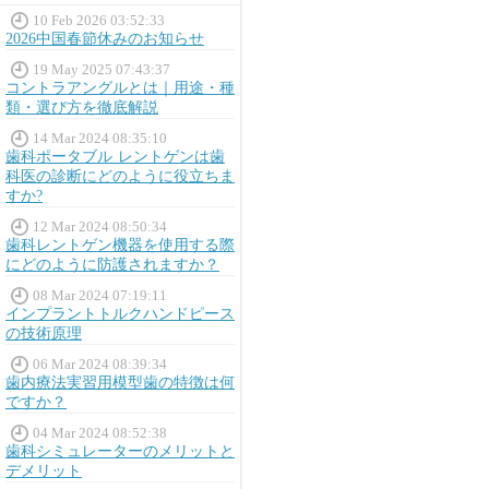
10 Feb 2026 03:52:33
2026中国春節休みのお知らせ
19 May 2025 07:43:37
コントラアングルとは｜用途・種
類・選び方を徹底解説
14 Mar 2024 08:35:10
歯科ポータブル レントゲンは歯
科医の診断にどのように役立ちま
すか?
12 Mar 2024 08:50:34
歯科レントゲン機器を使用する際
にどのように防護されますか？
08 Mar 2024 07:19:11
インプラントトルクハンドピース
の技術原理
06 Mar 2024 08:39:34
歯内療法実習用模型歯の特徴は何
ですか？
04 Mar 2024 08:52:38
歯科シミュレーターのメリットと
デメリット