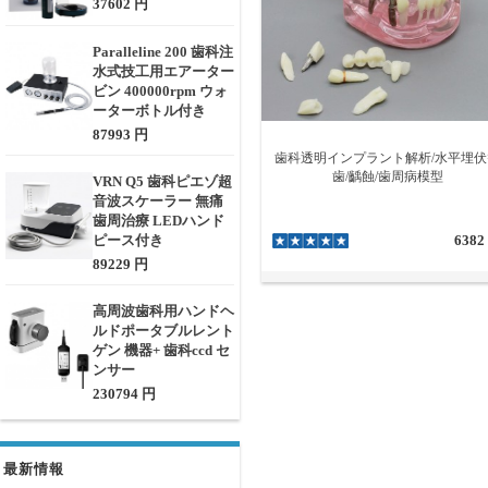
37602 円
Paralleline 200 歯科注
水式技工用エアーター
ビン 400000rpm ウォ
ーターボトル付き
87993 円
歯科透明インプラント解析/水平埋伏
歯/齲蝕/歯周病模型
VRN Q5 歯科ピエゾ超
音波スケーラー 無痛
歯周治療 LEDハンド
ピース付き
6382
89229 円
高周波歯科用ハンドヘ
ルドポータブルレント
ゲン 機器+ 歯科ccd セ
ンサー
230794 円
最新情報