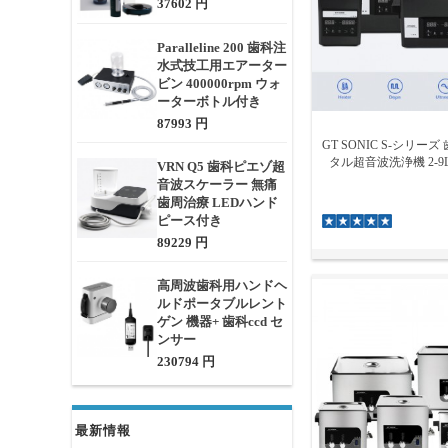
37602 円
Paralleline 200 歯科注
水式技工用エアーター
ビン 400000rpm ウォ
ーターボトル付き
87993 円
GT SONIC S-シリー
タル超音波洗浄機 2-9
VRN Q5 歯科ピエゾ超
音波スケーラー 無痛
歯周治療 LEDハンド
ピース付き
89229 円
高周波歯科用ハンドヘ
ルドポータブルレント
ゲン 機器+ 歯科ccd セ
ンサー
230794 円
最新情報