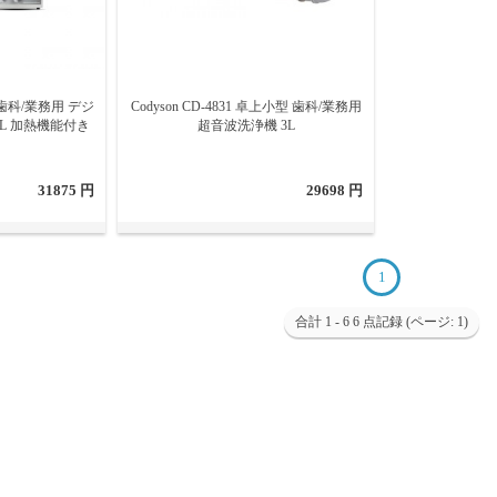
ズ 歯科/業務用 デジ
Codyson CD-4831 卓上小型 歯科/業務用
7L 加熱機能付き
超音波洗浄機 3L
31875 円
29698 円
1
合計 1 - 6 6 点記録 (ページ: 1)