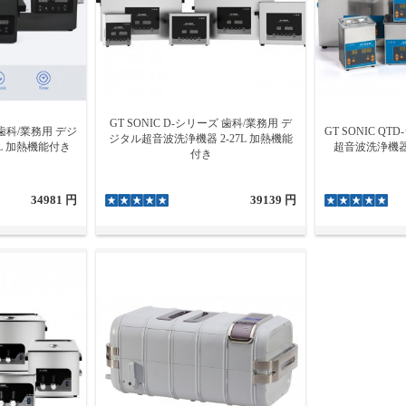
GT SONIC D-シリーズ 歯科/業務用 デ
ズ 歯科/業務用 デジ
GT SONIC Q
ジタル超音波洗浄機器 2-27L 加熱機能
L 加熱機能付き
超音波洗浄機器 
付き
34981 円
39139 円