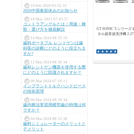
10 Feb 2026 03:52:33
2026中国春節休みのお知らせ
19 May 2025 07:43:37
コントラアングルとは｜用途・種
GT SONIC T-シリー
類・選び方を徹底解説
タル超音波洗浄機 2-2
14 Mar 2024 08:35:10
歯科ポータブル レントゲンは歯
科医の診断にどのように役立ちま
すか?
12 Mar 2024 08:50:34
歯科レントゲン機器を使用する際
にどのように防護されますか？
08 Mar 2024 07:19:11
インプラントトルクハンドピース
の技術原理
06 Mar 2024 08:39:34
歯内療法実習用模型歯の特徴は何
ですか？
04 Mar 2024 08:52:38
歯科シミュレーターのメリットと
デメリット