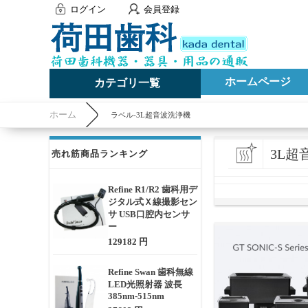
ログイン
会員登録
ホームページ
カテゴリ一覧
ホーム
ラベル-3L超音波洗浄機
3L超
売れ筋商品ランキング
Refine R1/R2 歯科用デ
ジタル式Ｘ線撮影セン
サ USB口腔内センサ
ー
129182 円
Refine Swan 歯科無線
LED光照射器 波長
385nm-515nm