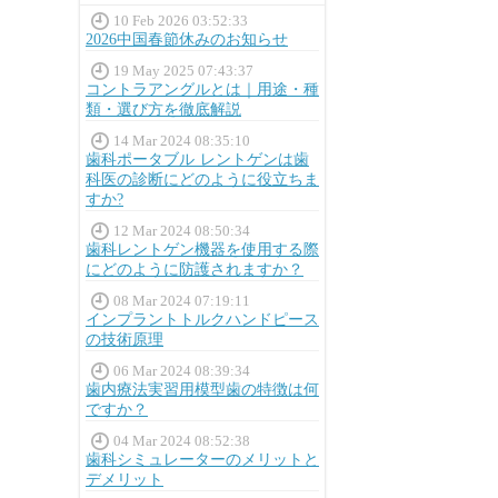
10 Feb 2026 03:52:33
2026中国春節休みのお知らせ
19 May 2025 07:43:37
コントラアングルとは｜用途・種
類・選び方を徹底解説
14 Mar 2024 08:35:10
歯科ポータブル レントゲンは歯
科医の診断にどのように役立ちま
すか?
12 Mar 2024 08:50:34
歯科レントゲン機器を使用する際
にどのように防護されますか？
08 Mar 2024 07:19:11
インプラントトルクハンドピース
の技術原理
06 Mar 2024 08:39:34
歯内療法実習用模型歯の特徴は何
ですか？
04 Mar 2024 08:52:38
歯科シミュレーターのメリットと
デメリット