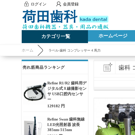
ログイン
会員登録
ホームページ
カテゴリ一覧
ホーム
ラベル-歯科 コンプレッサー 4 馬力
歯科 
売れ筋商品ランキング
Refine R1/R2 歯科用デ
ジタル式Ｘ線撮影セン
サ USB口腔内センサ
ー
129182 円
Refine Swan 歯科無線
LED光照射器 波長
385nm-515nm