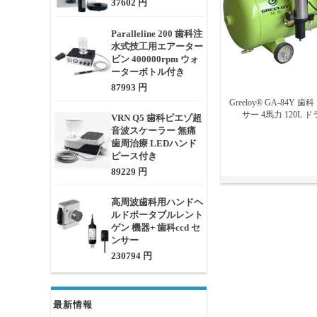
37602 円
Paralleline 200 歯科注
水式技工用エアーター
ビン 400000rpm ウォ
ーターボトル付き
87993 円
Greeloy® GA-84Y
サー 4馬力 120L
VRN Q5 歯科ピエゾ超
音波スケーラー 無痛
歯周治療 LEDハンド
ピース付き
89229 円
高周波歯科用ハンドヘ
ルドポータブルレント
ゲン 機器+ 歯科ccd セ
ンサー
230794 円
最新情報