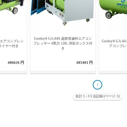
Greeloy® GA-84X 超静音歯科エアコン
 歯科 エアコンプレッ
Greeloy® GA
プレッサー 4馬力 120L 消音ボックス付
 ドライヤー付き
アコンプレッ
き
486626 円
485403 円
1
合計 1 - 3 3 点記録 (ページ: 1)